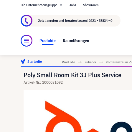
Die Unternehmensgruppe
Jobs
Showroom
Über visunext.de
Die visunext Group
Herste
Jetzt anrufen und beraten lassen!
0221 - 58834 - 0
Produkte
Raumlösungen
Startseite
Produkte
Zubehör
Konferenzraum Z
Poly Small Room Kit 3J Plus Service
Artikel-Nr.: 1000031092