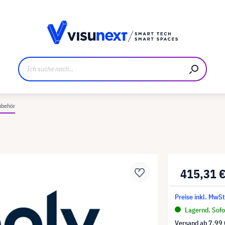
ller
Referenzkunden
Jobs und Karriere
Downloads u
ubehör
415,31 
Preise inkl. MwSt
Lagernd. Sofor
Versand ab
7,99 