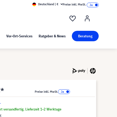
Deutschland | €
Preise inkl. MwSt.
nd Pressekit
Kunst bei visunext
Vor-Ort-Services
Ratgeber & News
Beratung
€*
Preise inkl. MwSt.
.
t versandfertig. Lieferzeit 1-2 Werktage
€