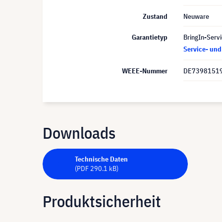
Zustand
Neuware
Garantietyp
BringIn-Servi
Service- un
WEEE-Nummer
DE7398151
Downloads
Technische Daten
(PDF 290.1 kB)
Produktsicherheit