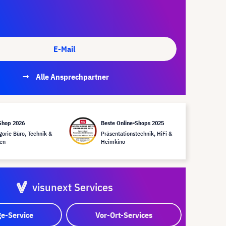
E-Mail
Alle Ansprechpartner
Shop 2026
Beste Online-Shops 2025
gorie Büro, Technik &
Präsentationstechnik, HiFi &
en
Heimkino
visunext Services
e-Service
Vor-Ort-Services