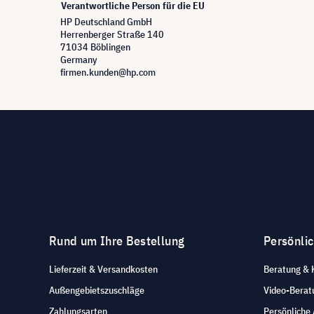
Verantwortliche Person für die EU
HP Deutschland GmbH
Herrenberger Straße 140
71034 Böblingen
Germany
firmen.kunden@hp.com
Rund um Ihre Bestellung
Persönli
Lieferzeit & Versandkosten
Beratung & 
Außengebietszuschläge
Video-Berat
Zahlungsarten
Persönliche