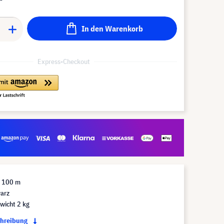
In den Warenkorb
Express-Checkout
e 100 m
arz
wicht 2 kg
chreibung