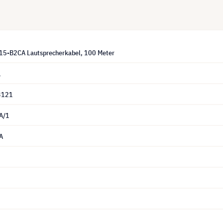
15-B2CA Lautsprecherkabel, 100 Meter
1
3121
A/1
A