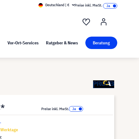
Deutschland | €
Preise inkl. MwSt.
nd Pressekit
Kunst bei visunext
Vor-Ort-Services
Ratgeber & News
Beratung
€*
Preise inkl. MwSt.
.
7 Werktage
€