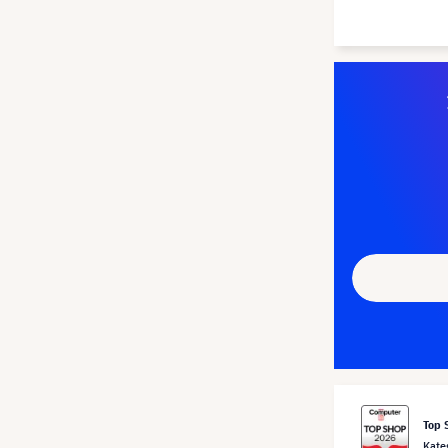
Top 
Kate