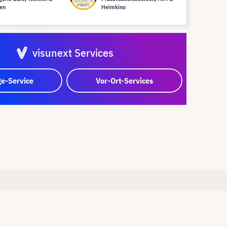
en
Heimkino
visunext Services
e-Service
Vor-Ort-Services