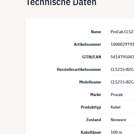
Technische Daten
Name
ProCab CLS2
Artikelnummer
100002979
GTIN/EAN
541479504
Herstellerartikelnummer
CLS215-B2C
Modellname
CLS215-B2C
Marke
Procab
Produkttyp
Kabel
Zustand
Neuware
Kabellänge
100 m