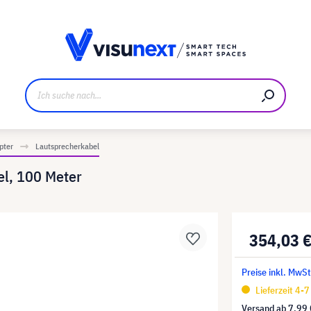
ller
Referenzkunden
Jobs und Karriere
Downloads u
pter
Lautsprecherkabel
l, 100 Meter
354,03 
Preise inkl. MwSt
Lieferzeit 4-
Versand ab
7,99 