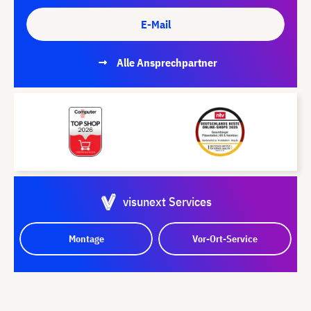
E-Mail
Alle Ansprechpartner
visunext Services
Montage
Vor-Ort-Service