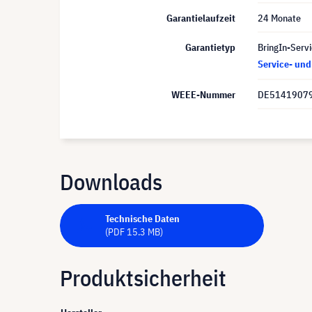
Garantielaufzeit
24 Monate
Garantietyp
BringIn-Servi
Service- un
WEEE-Nummer
DE5141907
Downloads
Technische Daten
(PDF 15.3 MB)
Produktsicherheit