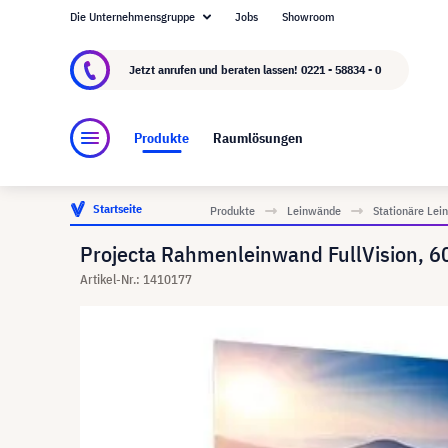
Die Unternehmensgruppe
Jobs
Showroom
Über visunext.de
Die visunext Group
Herste
Jetzt anrufen und beraten lassen!
0221 - 58834 - 0
Produkte
Raumlösungen
Startseite
Produkte
Leinwände
Stationäre Le
Projecta Rahmenleinwand FullVision, 6
Artikel-Nr.: 1410177