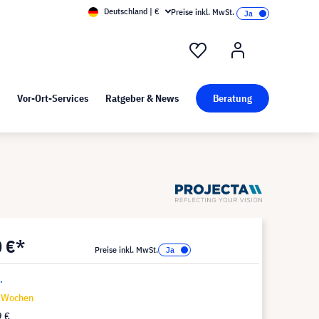
Deutschland | €
Preise inkl. MwSt.
nd Pressekit
Kunst bei visunext
Vor-Ort-Services
Ratgeber & News
Beratung
0 €*
Preise inkl. MwSt.
.
6 Wochen
9 €