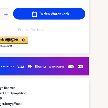
In den Warenkorb
Express-Checkout
Typ Rahmen
art Frontprojektion
:9
gerätetyp Wand