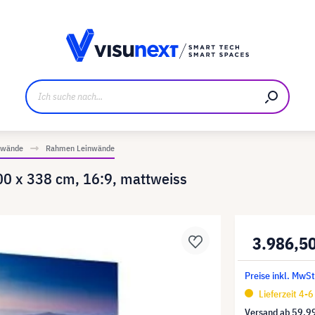
ller
Referenzkunden
Jobs und Karriere
Downloads u
inwände
Rahmen Leinwände
00 x 338 cm, 16:9, mattweiss
3.986,5
Preise inkl. MwSt
Lieferzeit 4-
Versand ab
59,9