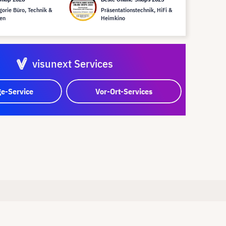
gorie Büro, Technik &
Präsentationstechnik, HiFi &
en
Heimkino
visunext Services
e-Service
Vor-Ort-Services