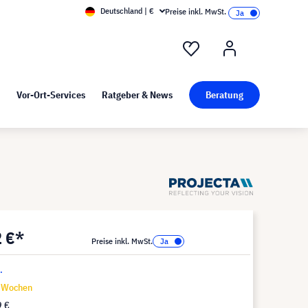
Deutschland | €
Preise inkl. MwSt.
nd Pressekit
Kunst bei visunext
Vor-Ort-Services
Ratgeber & News
Beratung
2 €*
Preise inkl. MwSt.
.
6 Wochen
9 €