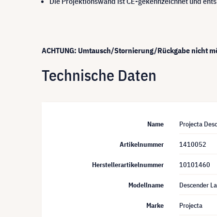
Die Projektionswand ist CE-gekennzeichnet und ents
ACHTUNG: Umtausch/Stornierung/Rückgabe nicht mö
Technische Daten
Name
Projecta Desc
Artikelnummer
1410052
Herstellerartikelnummer
10101460
Modellname
Descender La
Marke
Projecta