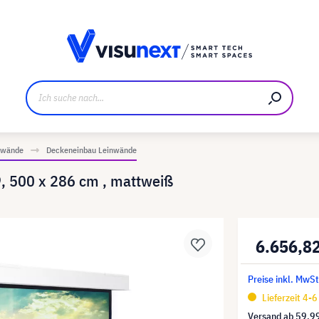
ller
Referenzkunden
Jobs und Karriere
Downloads u
inwände
Deckeneinbau Leinwände
9, 500 x 286 cm , mattweiß
6.656,8
Preise inkl. MwSt
Lieferzeit 4-
Versand ab
59,9