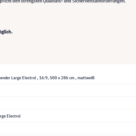
pricht den strengsten Qualitäts- und Sicherheitsanforderungen.
glich.
ender Large Electrol , 16:9, 500 x 286 cm , mattweiß
rge Electrol