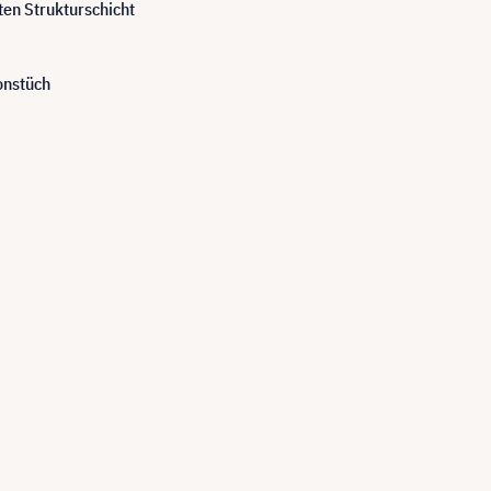
ten Strukturschicht
ionstüch