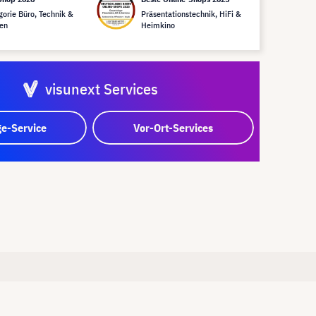
gorie Büro, Technik &
Präsentationstechnik, HiFi &
en
Heimkino
visunext Services
e-Service
Vor-Ort-Services