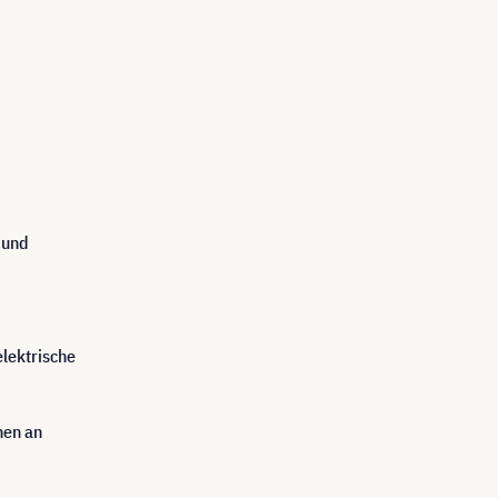
 und
elektrische
nen an