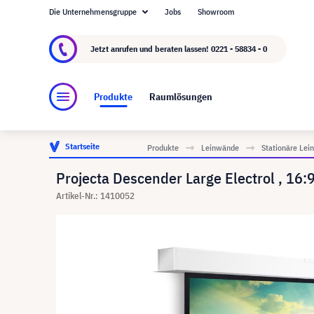
Die Unternehmensgruppe
Jobs
Showroom
Über visunext.de
Die visunext Group
Herste
Jetzt anrufen und beraten lassen!
0221 - 58834 - 0
Produkte
Raumlösungen
Startseite
Produkte
Leinwände
Stationäre Le
Projecta Descender Large Electrol , 16:
Artikel-Nr.: 1410052