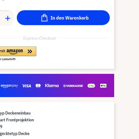
In den Warenkorb
Express-Checkout
yp Deckeneinbau
art Frontprojektion
:9
gerätetyp Decke