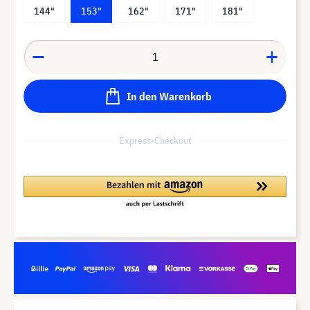
144"
153"
162"
171"
181"
In den Warenkorb
Express-Checkout