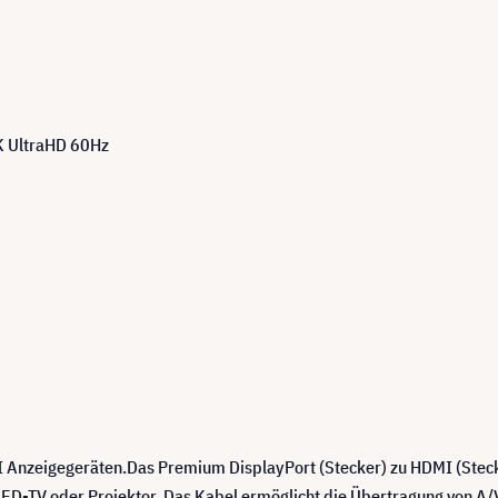
4K UltraHD 60Hz
 Anzeigegeräten.Das Premium DisplayPort (Stecker) zu HDMI (Stecker
D-TV oder Projektor. Das Kabel ermöglicht die Übertragung von A/V-S