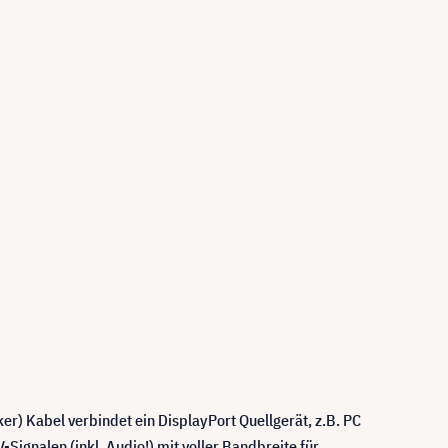
) Kabel verbindet ein DisplayPort Quellgerät, z.B. PC
ignalen (inkl. Audio!) mit voller Bandbreite für