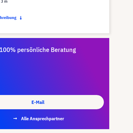
 3 m
ß
chreibung
100% persönliche Beratung
E-Mail
Alle Ansprechpartner