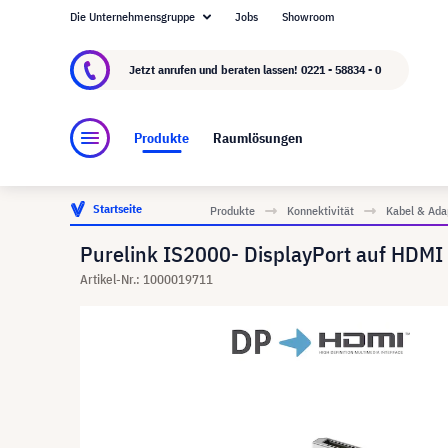
Die Unternehmensgruppe
Jobs
Showroom
Über visunext.de
Die visunext Group
Herste
Jetzt anrufen und beraten lassen!
0221 - 58834 - 0
Produkte
Raumlösungen
Startseite
Produkte
Konnektivität
Kabel & Ada
Purelink IS2000- DisplayPort auf HDMI
Artikel-Nr.: 1000019711