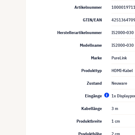
Artikelnummer
100001971
GTIN/EAN
425136470
Herstellerartikelnummer
IS2000-030
Modellname
IS2000-030
Marke
PureLink
Produkttyp
HDMI-Kabel
Zustand
Neuware
Eingänge
1x Displaypo
Kabellänge
3 m
Produktbreite
1 cm
Produkthöhe
2 cm