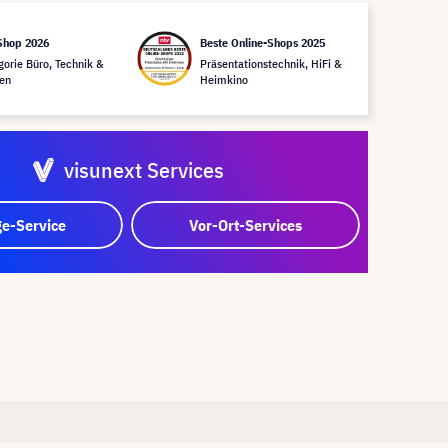
Shop 2026
Beste Online-Shops 2025
gorie Büro, Technik &
Präsentationstechnik, HiFi &
en
Heimkino
visunext Services
e-Service
Vor-Ort-Services