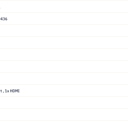
1
9436
rt
, 1x HDMI