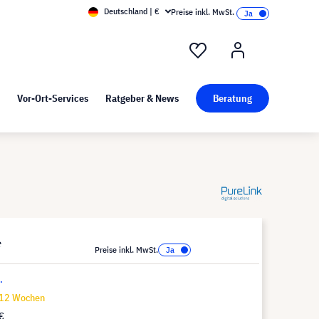
Deutschland | €
Preise inkl. MwSt.
nd Pressekit
Kunst bei visunext
Vor-Ort-Services
Ratgeber & News
Beratung
*
Preise inkl. MwSt.
.
-12 Wochen
€