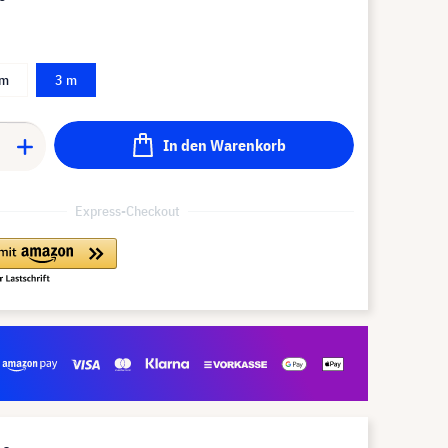
 m
3 m
In den Warenkorb
Express-Checkout