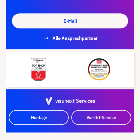
E-Mail
Alle Ansprechpartner
visunext Services
Montage
Vor-Ort-Service