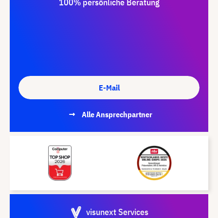
100% persönliche Beratung
E-Mail
Alle Ansprechpartner
visunext Services