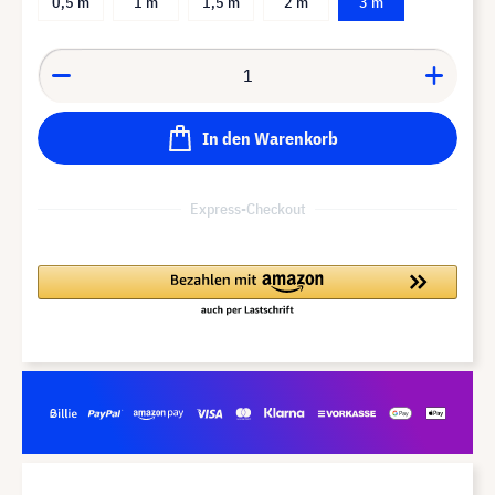
0,5 m
1 m
1,5 m
2 m
3 m
In den Warenkorb
Express-Checkout