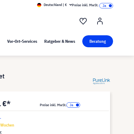
Deutschland | €
Preise inkl. MwSt.
nd Pressekit
Kunst bei visunext
Vor-Ort-Services
Ratgeber & News
Beratung
et
1 €*
Preise inkl. MwSt.
.
9 Wochen
€