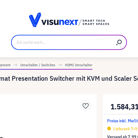
ller
Referenzkunden
Jobs und Karriere
Downloads u
gement
Umschalter / Switches
HDMI Umschalter
at Presentation Switcher mit KVM und Scaler S
1.584,3
Preise inkl. MwSt
Lieferzeit 7-
Versand ab
7,99 