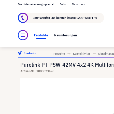
Die Unternehmensgruppe
Jobs
Showroom
Über visunext.de
Die visunext Group
Herste
Jetzt anrufen und beraten lassen!
0221 - 58834 - 0
Produkte
Raumlösungen
Startseite
Produkte
Konnektivität
Signalmana
Purelink PT-PSW-42MV 4x2 4K Multiform
Artikel-Nr.: 1000023496