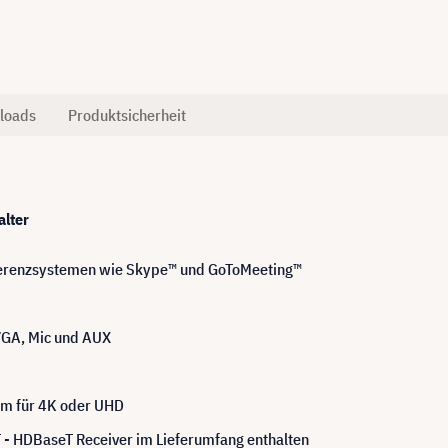
loads
Produktsicherheit
alter
nferenzsystemen wie Skype™ und GoToMeeting™
VGA, Mic und AUX
0m für 4K oder UHD
- HDBaseT Receiver im Lieferumfang enthalten