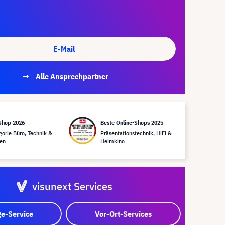
E-Mail
Alle Ansprechpartner
Shop 2026
Beste Online-Shops 2025
gorie Büro, Technik &
Präsentationstechnik, HiFi &
en
Heimkino
visunext Services
e-Service
Vor-Ort-Services