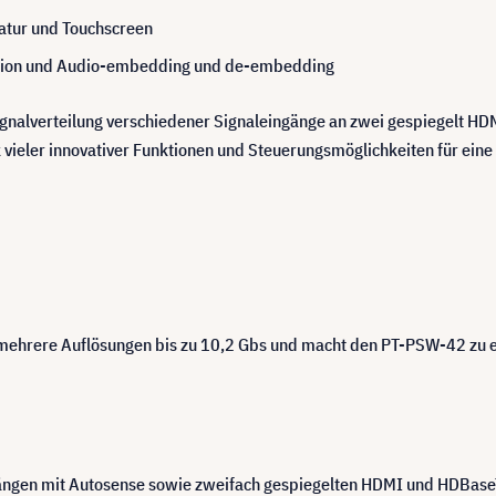
tatur und Touchscreen
ktion und Audio-embedding und de-embedding
ignalverteilung verschiedener Signaleingänge an zwei gespiegelt HD
nk vieler innovativer Funktionen und Steuerungsmöglichkeiten für ein
mehrere Auflösungen bis zu 10,2 Gbs und macht den PT-PSW-42 zu ei
ängen mit Autosense sowie zweifach gespiegelten HDMI und HDBaseT