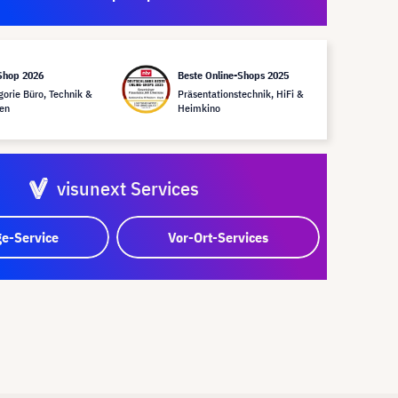
Shop 2026
Beste Online-Shops 2025
gorie Büro, Technik &
Präsentationstechnik, HiFi &
en
Heimkino
visunext Services
e-Service
Vor-Ort-Services