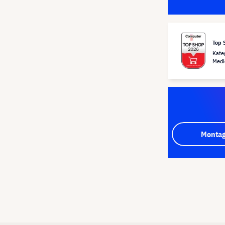
Top 
Kate
Medi
Montag