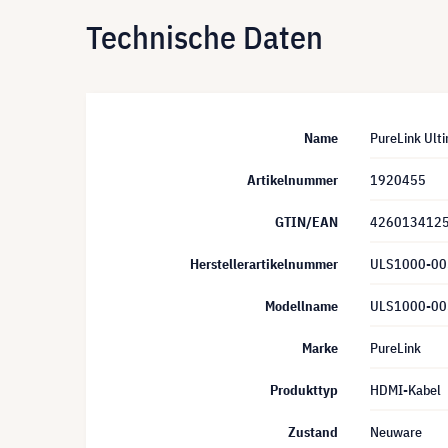
Technische Daten
Name
PureLink Ult
Artikelnummer
1920455
GTIN/EAN
426013412
Herstellerartikelnummer
ULS1000-00
Modellname
ULS1000-00
Marke
PureLink
Produkttyp
HDMI-Kabel
Zustand
Neuware