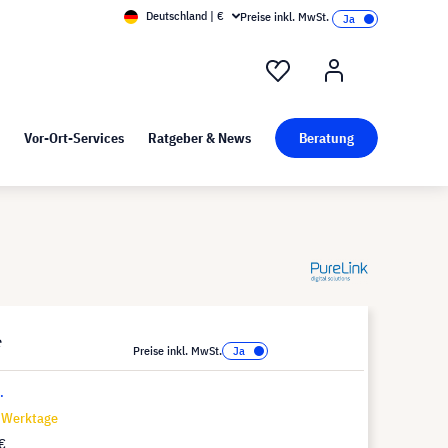
Deutschland | €
Preise inkl. MwSt.
nd Pressekit
Kunst bei visunext
Vor-Ort-Services
Ratgeber & News
Beratung
*
Preise inkl. MwSt.
.
7 Werktage
€