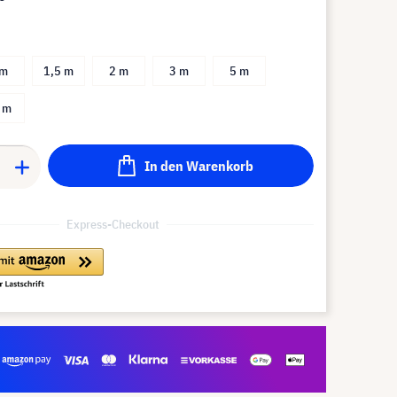
 m
1,5 m
2 m
3 m
5 m
 m
In den Warenkorb
Express-Checkout