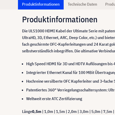
Produktinformationen
Technische Daten
Produ
Produktinformationen
Die ULS1000 HDMI Kabel der Ultimate Serie mit patent
UltraHD, 3D, Ethernet, ARC, Deep Color, etc.) und bie
fach geschirmte OFC-Kupferleitungen und 24 Karat gold
selbstverständlich inbegriffen. Die ultimative Verbindun
High Speed HDMI für 3D und HDTV Auflösungen bis 
Integrierter Ethernet Kanal für 100 MBit Übertragu
Hochreine versilberte OFC Kupferleiter und 3-fache
Patentiertes 360° Verriegelungsschaltersystem: Ul
Weltweit erste ATC Zertifizierung
Länge
0,5m
| 1,0m | 1,5m | 2,0m | 3,0m | 5,0m | 7,5m 