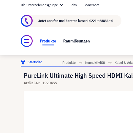
Die Unternehmensgruppe
Jobs
Showroom
Über visunext.de
Die visunext Group
Herste
Jetzt anrufen und beraten lassen!
0221 - 58834 - 0
Produkte
Raumlösungen
Startseite
Produkte
Konnektivität
Kabel & Ada
PureLink Ultimate High Speed HDMI Kab
Artikel-Nr.: 1920455