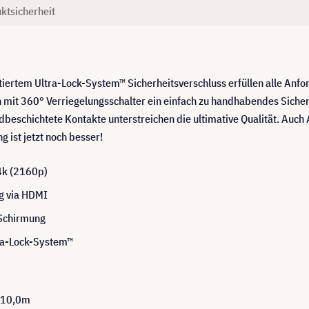
ktsicherheit
iertem Ultra-Lock-System™ Sicherheitsverschluss erfüllen alle Anf
ten mit 360° Verriegelungsschalter ein einfach zu handhabendes Sich
beschichtete Kontakte unterstreichen die ultimative Qualität. Auch 
g ist jetzt noch besser!
4k (2160p)
ng via HDMI
 Schirmung
tra-Lock-System™
| 10,0m