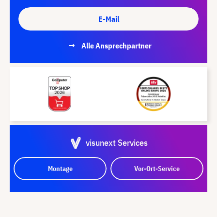
E-Mail
Alle Ansprechpartner
visunext Services
Montage
Vor-Ort-Service