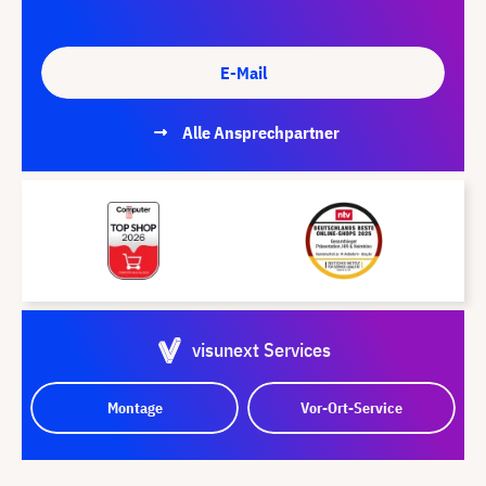
E-Mail
Alle Ansprechpartner
visunext Services
Montage
Vor-Ort-Service