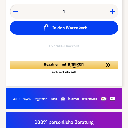
In den Warenkorb
Express-Checkout
100% persönliche Beratung