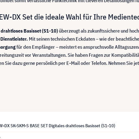
ndet somit verlässliche Funktechnik mit cleveren Detaillösungen für
W-DX Set die ideale Wahl für Ihre Medientec
drahtloses Basisset (S1-10)
überzeugt als zukunftssichere und hoch
ienstleister.
Mit seinen technischen Eckdaten – wie der beachtlic
sorgung
für den Empfänger – meistert es anspruchsvolle Alltagssz
eitungszeit vor Veranstaltungen. Sie haben Fragen zur Kompatibilit
 Sie dazu gerne persönlich per E-Mail oder Telefon. Nehmen Sie jetz
W-DX SK-SKM-S BASE SET Digitales drahtloses Basisset (S1-10)
7