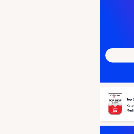
Top 
Kate
Medi