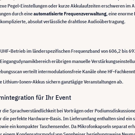
e Pegel-Einstellungen oder kurze Akkulaufzeiten erschweren im All
rungen durch eine
automatisierte Frequenzverwaltung
, eine enorme
 unkomplizierte, absolut verlässliche drahtlose Audioübertragung.
 UHF-Betrieb im länderspezifischen Frequenzband von 606,2 bis 69
Eingangsdynamikbereich erübrigen manuelle Verstärkungseinstell
bungsscan verteilt intermodulationsfreie Kanäle ohne HF-Fachkennt
Lithium-Ionen-Akkus sichern ganztägige Veranstaltungen ab.
mintegration für Ihr Event
er die Sprachverständlichkeit bei Vorträgen oder Podiumsdiskussi
für die perfekte Hardware-Basis. Im Lieferumfang enthalten sind ein 
wie ein kompakter Taschensender. Da Mikrofonkapseln separat erhäl
er einem Kondensatormodul von Sennheiser beziehungsweise Neuma