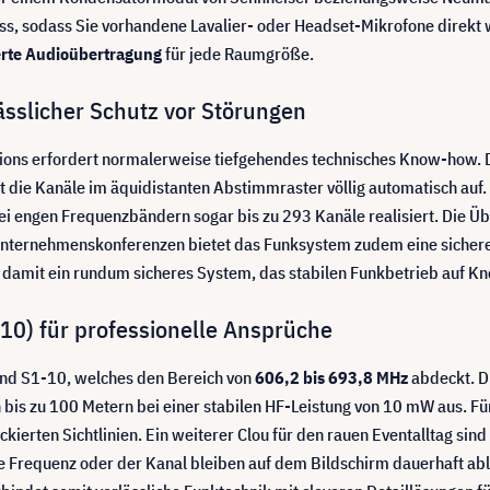
s, sodass Sie vorhandene Lavalier- oder Headset-Mikrofone direkt
rte Audioübertragung
für jede Raumgröße.
sslicher Schutz vor Störungen
tions erfordert normalerweise tiefgehendes technisches Know-how. 
lt die Kanäle im äquidistanten Abstimmraster völlig automatisch a
i engen Frequenzbändern sogar bis zu 293 Kanäle realisiert. Die Üb
 Unternehmenskonferenzen bietet das Funksystem zudem eine sicher
damit ein rundum sicheres System, das stabilen Funkbetrieb auf Kno
10) für professionelle Ansprüche
and S1-10, welches den Bereich von
606,2 bis 693,8 MHz
abdeckt. Di
is zu 100 Metern bei einer stabilen HF-Leistung von 10 mW aus. Fü
ierten Sichtlinien. Ein weiterer Clou für den rauen Eventalltag sind
e Frequenz oder der Kanal bleiben auf dem Bildschirm dauerhaft abl