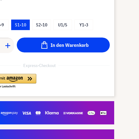
-9
S1-10
S2-10
U1/5
Y1-3
In den Warenkorb
Express-Checkout