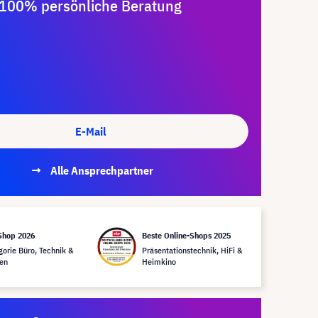
100% persönliche Beratung
E-Mail
Alle Ansprechpartner
Shop 2026
Beste Online-Shops 2025
gorie Büro, Technik &
Präsentationstechnik, HiFi &
en
Heimkino