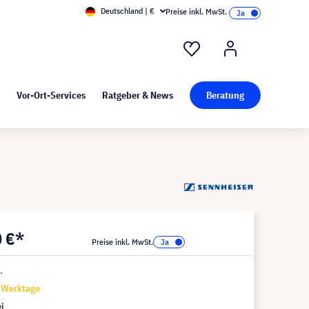
Deutschland | €
Preise inkl. MwSt.
nd Pressekit
Kunst bei visunext
Vor-Ort-Services
Ratgeber & News
Beratung
0 €*
Preise inkl. MwSt.
.
7 Werktage
i