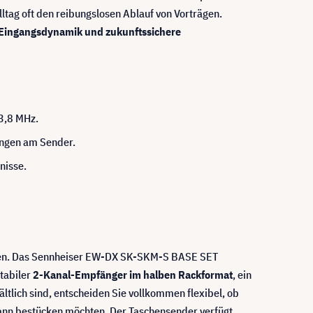
tag oft den reibungslosen Ablauf von Vorträgen.
Eingangsdynamik und zukunftssichere
3,8 MHz.
ungen am Sender.
nisse.
onen. Das Sennheiser EW-DX SK-SKM-S BASE SET
stabiler
2-Kanal-Empfänger im halben Rackformat
, ein
tlich sind, entscheiden Sie vollkommen flexibel, ob
nn bestücken möchten. Der Taschensender verfügt