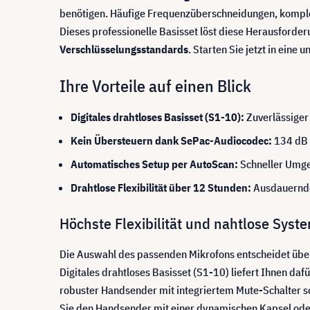
benötigen. Häufige Frequenzüberschneidungen, komplex
Dieses professionelle Basisset löst diese Herausforde
Verschlüsselungsstandards
. Starten Sie jetzt in eine
Ihre Vorteile auf einen Blick
Digitales drahtloses Basisset (S1-10):
Zuverlässiger
Kein Übersteuern dank SePac-Audiocodec:
134 dB 
Automatisches Setup per AutoScan:
Schneller Umge
Drahtlose Flexibilität über 12 Stunden:
Ausdauernde 
Höchste Flexibilität und nahtlose Syste
Die Auswahl des passenden Mikrofons entscheidet üb
Digitales drahtloses Basisset (S1-10) liefert Ihnen da
robuster Handsender mit integriertem Mute-Schalter so
Sie den Handsender mit einer dynamischen Kapsel od