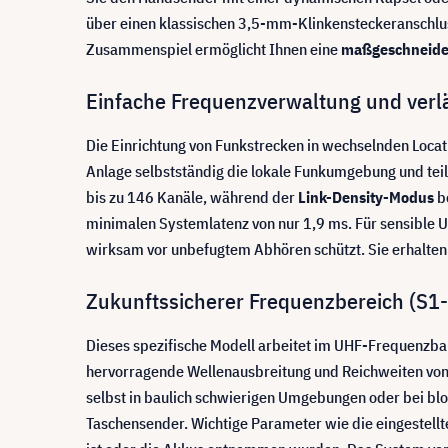
über einen klassischen 3,5-mm-Klinkensteckeranschlus
Zusammenspiel ermöglicht Ihnen eine
maßgeschneide
Einfache Frequenzverwaltung und verlä
Die Einrichtung von Funkstrecken in wechselnden Loca
Anlage selbstständig die lokale Funkumgebung und tei
bis zu 146 Kanäle, während der
Link-Density-Modus
be
minimalen Systemlatenz von nur 1,9 ms. Für sensible
wirksam vor unbefugtem Abhören schützt. Sie erhalten 
Zukunftssicherer Frequenzbereich (S1-
Dieses spezifische Modell arbeitet im UHF-Frequenzb
hervorragende Wellenausbreitung und Reichweiten von b
selbst in baulich schwierigen Umgebungen oder bei block
Taschensender. Wichtige Parameter wie die eingestellt