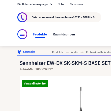
Die Unternehmensgruppe
Jobs
Showroom
Über visunext.de
Die visunext Group
Herste
Jetzt anrufen und beraten lassen!
0221 - 58834 - 0
Produkte
Raumlösungen
Startseite
Produkte
Audio
Professionelle Aud
Sennheiser EW-DX SK-SKM-S BASE SET Di
Artikel-Nr.: 1000039377
Versandkostenfrei