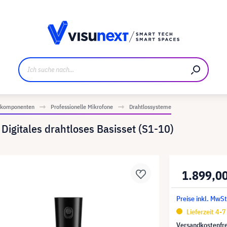
ller
Referenzkunden
Jobs und Karriere
Downloads u
iokomponenten
Professionelle Mikrofone
Drahtlossysteme
gitales drahtloses Basisset (S1-10)
1.899,0
Preise inkl. MwSt
Lieferzeit 4-
Versandkostenfre