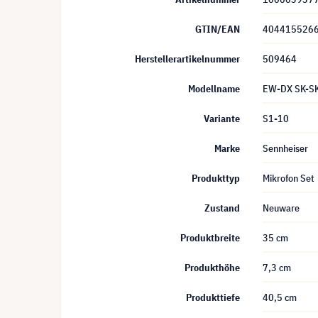
GTIN/EAN
404415526
Herstellerartikelnummer
509464
Modellname
EW-DX SK-S
Variante
S1-10
Marke
Sennheiser
Produkttyp
Mikrofon Set
Zustand
Neuware
Produktbreite
35 cm
Produkthöhe
7,3 cm
Produkttiefe
40,5 cm