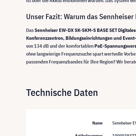
ist oder die Akkus entnommen wurden. Das System verbi
Unser Fazit: Warum das Sennheiser E
Das
Sennheiser EW-DX SK-SKM-S BASE SET Digitales 
Konferenzzentren, Bildungseinrichtungen und Event-D
von 134 dB und der komfortablen
PoE-Spannungsver
ohne langwierige Frequenzsuche spart wertvolle Vorber
passenden Frequenzbandes für Ihre Region? Wir beraten
Technische Daten
Name
Sennheiser E
Artikelnummer
100003937