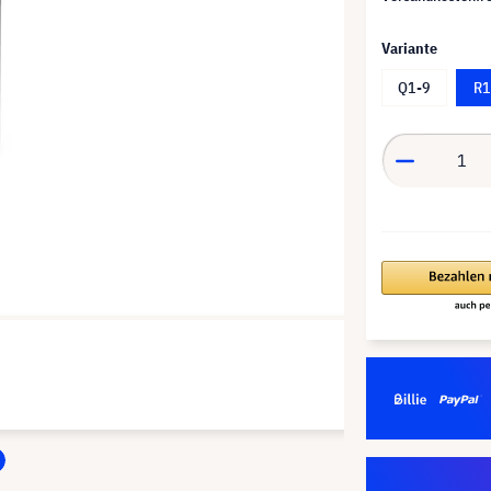
Variante
Q1-9
R1