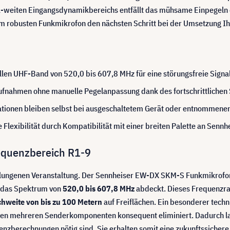
a-weiten Eingangsdynamikbereichs entfällt das mühsame Einpegeln 
sem robusten Funkmikrofon den nächsten Schritt bei der Umsetzung I
llen UHF-Band von 520,0 bis 607,8 MHz für eine störungsfreie Signa
ufnahmen ohne manuelle Pegelanpassung dank des fortschrittlichen
tionen bleiben selbst bei ausgeschaltetem Gerät oder entnommenen
Flexibilität durch Kompatibilität mit einer breiten Palette an Se
equenzbereich R1-9
elungenen Veranstaltung. Der Sennheiser EW-DX SKM-S Funkmikrofon-
s das Spektrum von
520,0 bis 607,8 MHz
abdeckt. Dieses Frequenzra
hweite von bis zu 100 Metern
auf Freiflächen. Ein besonderer techni
hen mehreren Senderkomponenten konsequent eliminiert. Dadurch l
nzberechnungen nötig sind. Sie erhalten somit eine zukunftssichere