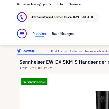
Die Unternehmensgruppe
Jobs
Showroom
Über visunext.de
Die visunext Group
Herste
Jetzt anrufen und beraten lassen!
0221 - 58834 - 0
Produkte
Raumlösungen
Startseite
Produkte
Audio
Professionelle Aud
Sennheiser EW-DX SKM-S Handsender mi
Artikel-Nr.: 1000039387
Versandkostenfrei