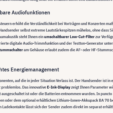
bare Audiofunktionen
rsteuern erhöht die Verständlichkeit bei Vorträgen und Konzerten m
Handsender selbst extreme Lautstärkespitzen mühelos, ohne dass Si
aumakustik steht Ihnen ein
umschaltbarer Low-Cut-Filter
zur Verfügu
rierte digitale Audio-Trimmfunktion und der Testton-Generator unters
tummschalter
am Gehäuse erlaubt zudem die AF- oder HF-Stummsch
chtes Energiemanagement
nenten, auf die in jeder Situation Verlass ist. Der Handsender ist i
 problemlos. Das innovative
E-Ink-Display
zeigt Ihnen Parameter wi
t ausgeschaltet ist oder die Batterien entnommen wurden. In puncto 
en oder dem optional erhältlichen Lithium-Ionen-Akkupack BA 70 b
en Ladekontakte lässt sich der Sender zudem direkt im separat erhä