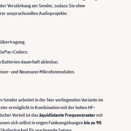
der Verstärkung am Sender, sodass Sie ohne
hrer anspruchsvollen Audioprojekte.
lübertragung.
 SePac-Codecs.
 Batterien dauerhaft ablesbar.
nnheiser- und Neumann-Mikrofonmodulen.
Sender arbeitet in der hier vorliegenden Variante im
ster ermöglicht in Kombination mit der hohen HF-
scher Vorteil ist das
äquidistante Frequenzraster
mit
assen sich selbst in engen Funkumgebungen
bis zu 90
 Skalierbarkeit für wachsende Setups.