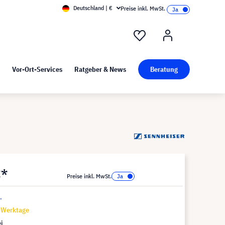
Deutschland | €
Preise inkl. MwSt.
nd Pressekit
Kunst bei visunext
Vor-Ort-Services
Ratgeber & News
Beratung
€*
Preise inkl. MwSt.
.
7 Werktage
i