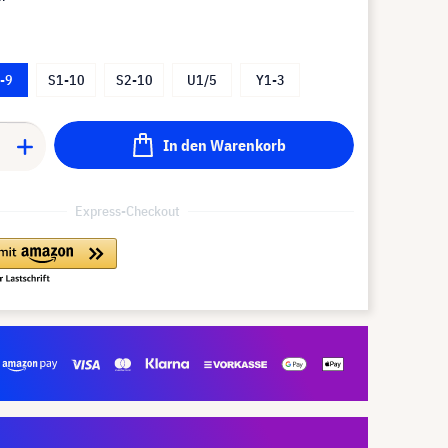
-9
S1-10
S2-10
U1/5
Y1-3
In den Warenkorb
Express-Checkout