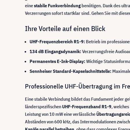
eine
stabile Funkverbindung
benötigen. Dank des ultr
Verzerrungen sofort startklar sind. Gehen Sie mit die
Ihre Vorteile auf einen Blick
UHF-Frequenzbereich R1-9:
Betrieb im professione
134 dB Eingangsdynamik:
Verzerrungsfreie Audioa
Permanentes E-Ink-Display:
Wichtige Statusinforma
Sennheiser Standard-Kapselschnittstelle:
Maximale 
Professionelle UHF-Übertragung im Fr
Eine stabile Verbindung bildet das Fundament jeder g
länderspezifischen
UHF-Frequenzband R1-9
, welche
Leistung von 10 mW eine verlässliche
Übertragungsreic
Abständen von 600 kHz, das Intermodulationen zwisc
Kanäle parallel betreiben
, ohne dass complexes Freque