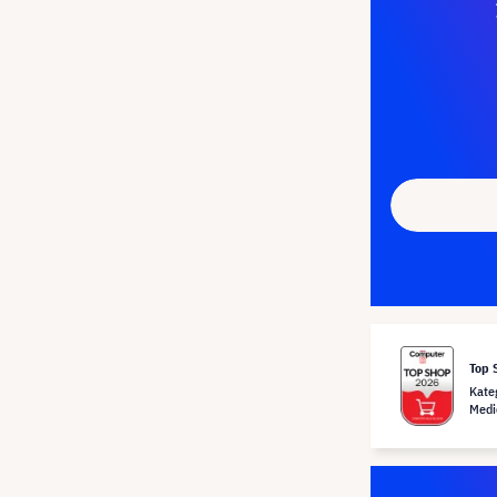
Top 
Kate
Medi