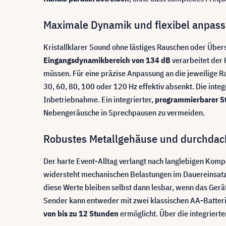
Maximale Dynamik und flexibel anpass
Kristallklarer Sound ohne lästiges Rauschen oder Übe
Eingangsdynamikbereich von 134 dB
verarbeitet der 
müssen. Für eine präzise Anpassung an die jeweilige R
30, 60, 80, 100 oder 120 Hz effektiv absenkt. Die integ
Inbetriebnahme. Ein integrierter,
programmierbarer S
Nebengeräusche in Sprechpausen zu vermeiden.
Robustes Metallgehäuse und durchda
Der harte Event-Alltag verlangt nach langlebigen Kompo
widersteht mechanischen Belastungen im Dauereinsatz
diese Werte bleiben selbst dann lesbar, wenn das Gerä
Sender kann entweder mit zwei klassischen AA-Batteri
von bis zu 12 Stunden
ermöglicht. Über die integriert