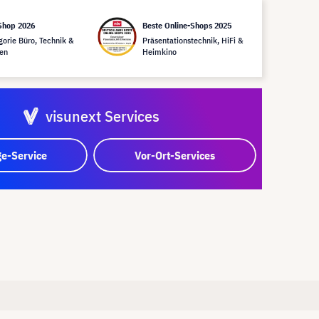
Shop 2026
Beste Online-Shops 2025
gorie Büro, Technik &
Präsentationstechnik, HiFi &
en
Heimkino
visunext Services
e-Service
Vor-Ort-Services