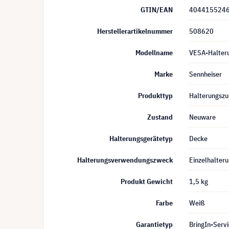
GTIN/EAN
404415524
Herstellerartikelnummer
508620
Modellname
VESA-Halter
Marke
Sennheiser
Produkttyp
Halterungszu
Zustand
Neuware
Halterungsgerätetyp
Decke
Halterungsverwendungszweck
Einzelhalter
Produkt Gewicht
1,5 kg
Farbe
Weiß
Garantietyp
BringIn-Servi