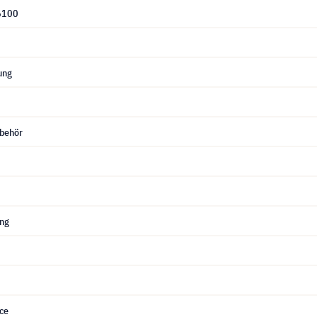
6100
ung
behör
ung
ce