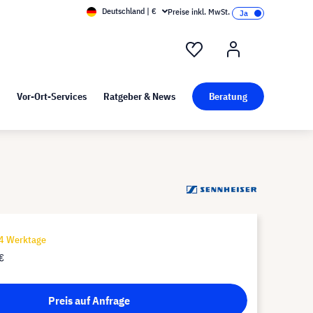
Deutschland | €
Preise inkl. MwSt.
nd Pressekit
Kunst bei visunext
Vor-Ort-Services
Ratgeber & News
Beratung
14 Werktage
€
Preis auf Anfrage