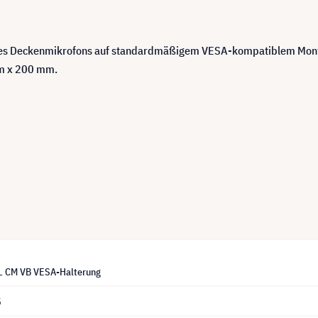
eines Deckenmikrofons auf standardmäßigem VESA-kompatiblem Mont
m x 200 mm.
L CM VB VESA-Halterung
5