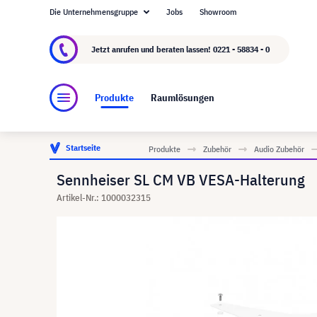
Die Unternehmensgruppe
Jobs
Showroom
Über visunext.de
Die visunext Group
Herste
Jetzt anrufen und beraten lassen!
0221 - 58834 - 0
Produkte
Raumlösungen
Startseite
Produkte
Zubehör
Audio Zubehör
Sennheiser SL CM VB VESA-Halterung
Artikel-Nr.: 1000032315