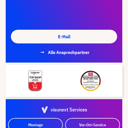
E-Mail
Alle Ansprechpartner
visunext Services
Montage
Vor-Ort-Service