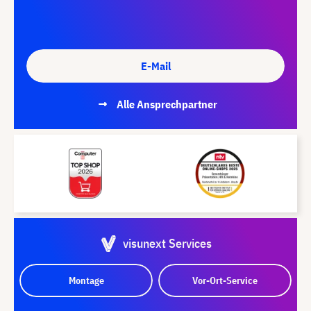
E-Mail
Alle Ansprechpartner
visunext Services
Montage
Vor-Ort-Service