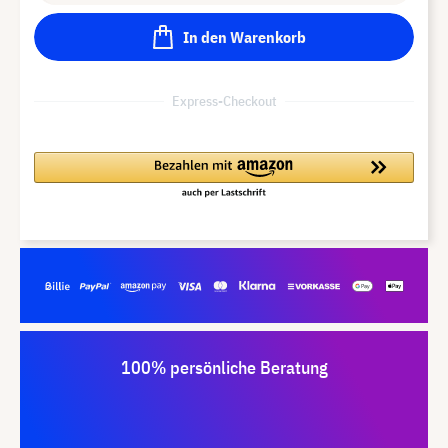
In den Warenkorb
Express-Checkout
100% persönliche Beratung