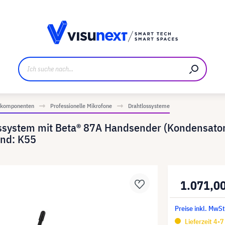
ller
Referenzkunden
Jobs und Karriere
Downloads u
iokomponenten
Professionelle Mikrofone
Drahtlossysteme
ssystem mit Beta® 87A Handsender (Kondensator
and: K55
1.071,0
Preise inkl. MwSt
Lieferzeit 4-