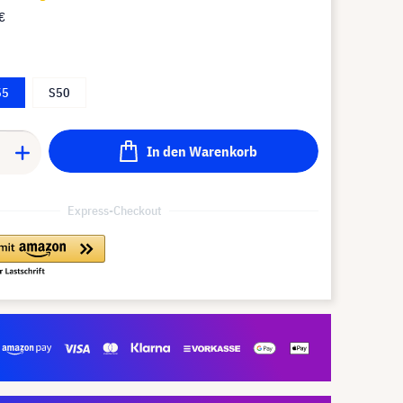
€
55
S50
In den Warenkorb
Express-Checkout