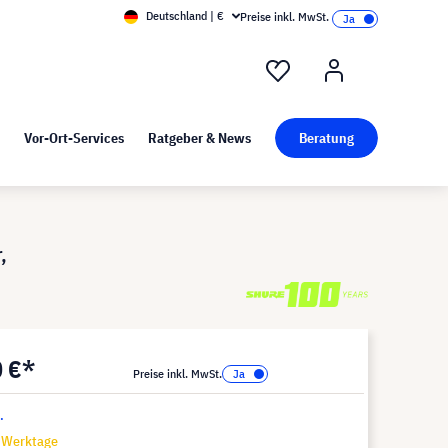
Deutschland | €
Preise inkl. MwSt.
nd Pressekit
Kunst bei visunext
Vor-Ort-Services
Ratgeber & News
Beratung
,
0 €*
Preise inkl. MwSt.
.
7 Werktage