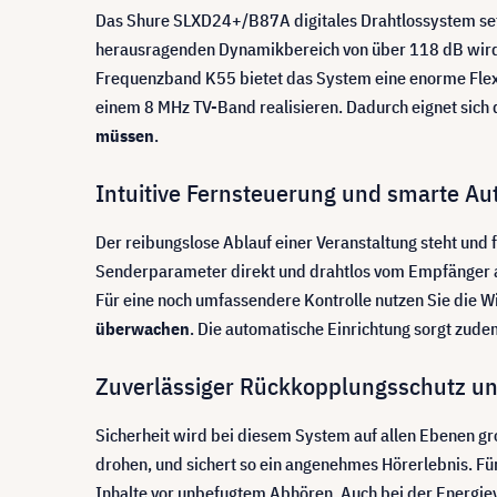
Das Shure SLXD24+/B87A digitales Drahtlossystem setz
herausragenden Dynamikbereich von über 118 dB wird j
Frequenzband K55 bietet das System eine enorme Flexi
einem 8 MHz TV-Band realisieren. Dadurch eignet sich d
müssen
.
Intuitive Fernsteuerung und smarte Au
Der reibungslose Ablauf einer Veranstaltung steht und 
Senderparameter direkt und drahtlos vom Empfänger au
Für eine noch umfassendere Kontrolle nutzen Sie di
überwachen
. Die automatische Einrichtung sorgt zu
Zuverlässiger Rückkopplungsschutz un
Sicherheit wird bei diesem System auf allen Ebenen gr
drohen, und sichert so ein angenehmes Hörerlebnis. Für
Inhalte vor unbefugtem Abhören. Auch bei der Energiev