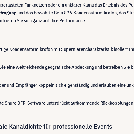
berlasteten Funknetzen oder ein unklarer Klang das Erlebnis des Pu
rtragung
und das bewährte Beta 87A Kondensatormikrofon, das Stim
trieren Sie sich ganz auf Ihre Performance.
ige Kondensatormikrofon mit Supernierencharakteristik isoliert Ih
Sie eine weitreichende geografische Abdeckung und betreiben Sie bi
er und Empfänger koppeln sich eigenständig und erlauben eine unk
rte Shure DFR-Software unterdrückt aufkommende Rückkopplungen au
e Kanaldichte für professionelle Events