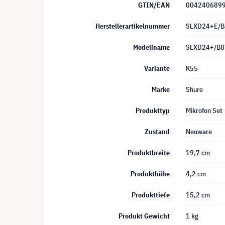
GTIN/EAN
004240689
Herstellerartikelnummer
SLXD24+E/B
Modellname
SLXD24+/B8
Variante
K55
Marke
Shure
Produkttyp
Mikrofon Set
Zustand
Neuware
Produktbreite
19,7 cm
Produkthöhe
4,2 cm
Produkttiefe
15,2 cm
Produkt Gewicht
1 kg