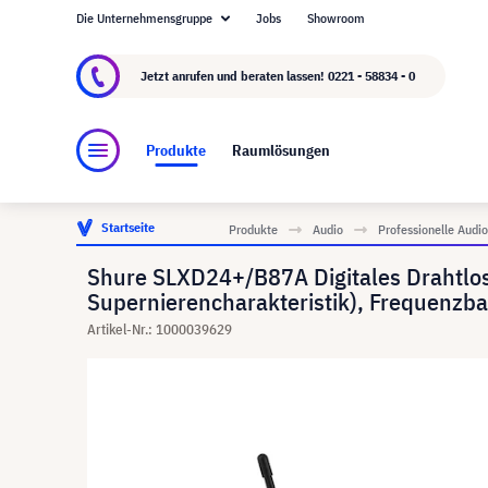
Die Unternehmensgruppe
Jobs
Showroom
Über visunext.de
Die visunext Group
Herste
Jetzt anrufen und beraten lassen!
0221 - 58834 - 0
Produkte
Raumlösungen
Startseite
Produkte
Audio
Professionelle Aud
Shure SLXD24+/B87A Digitales Drahtlo
Supernierencharakteristik), Frequenzb
Artikel-Nr.: 1000039629