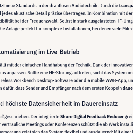
t neue Standards in der drahtlosen Audiotechnik. Durch die
transp
edes akustische Detail präzise übertragen. In Kombination mit der
bilität bei der Frequenzwahl. Selbst in stark ausgelasteten HF-Um
ie Anlage perfekt für komplexe Installationen, bei denen viele Mikr
tomatisierung im Live-Betrieb
fällt mit der einfachen Handhabung der Technik. Dank der innovative
s anpassen. Sollte eine HF-Störung auftreten, sucht das System im 
e Wireless Workbench Desktop-Software oder die mobile WWB-App, 
dem dafür, dass Sender und Empfänger nach dem ersten Koppeln
daue
d höchste Datensicherheit im Dauereinsatz
oßgeschrieben. Der integrierte
Shure Digital Feedback Reducer
grei
 vertrauliche Meetings oder Konferenzen schützt die ab Werk install
ersorgung zeigt sich das System flexibel und ausdauernd: Mit einer