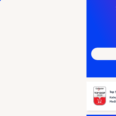
Top 
Kate
Medi