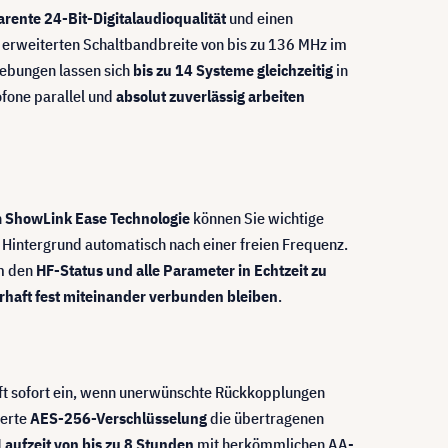
arente 24-Bit-Digitalaudioqualität
und einen
 erweiterten Schaltbandbreite von bis zu 136 MHz im
gebungen lassen sich
bis zu 14 Systeme gleichzeitig
in
ofone parallel und
absolut zuverlässig arbeiten
n
ShowLink Ease Technologie
können Sie wichtige
Hintergrund automatisch nach einer freien Frequenz.
um den
HF-Status und alle Parameter in Echtzeit zu
rhaft fest miteinander verbunden bleiben
.
ft sofort ein, wenn unerwünschte Rückkopplungen
ierte
AES-256-Verschlüsselung
die übertragenen
Laufzeit von bis zu 8 Stunden
mit herkömmlichen AA-