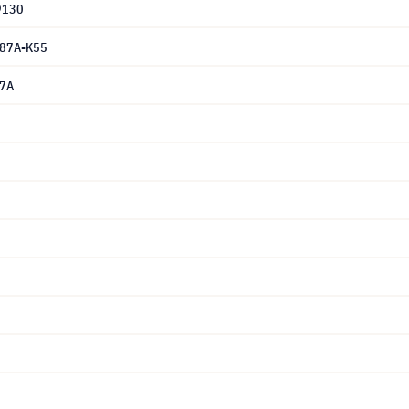
9130
87A-K55
7A