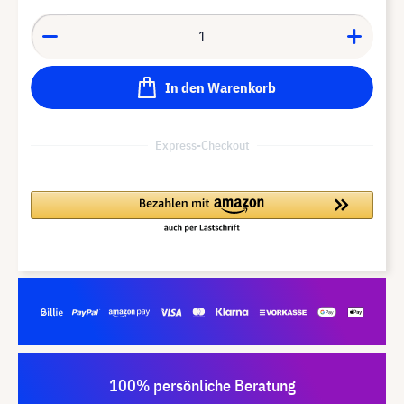
In den Warenkorb
Express-Checkout
100% persönliche Beratung