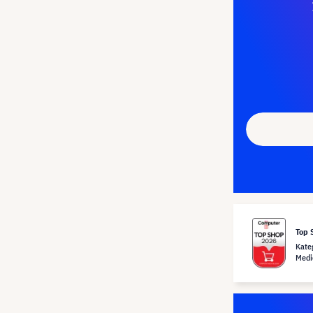
Top 
Kate
Medi