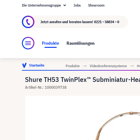
Die Unternehmensgruppe
Jobs
Showroom
Über visunext.de
Die visunext Group
Herste
Jetzt anrufen und beraten lassen!
0221 - 58834 - 0
Produkte
Raumlösungen
Startseite
Produkte
Videokonferenzsysteme
H
Shure TH53 TwinPlex™ Subminiatur-Hea
Artikel-Nr.: 1000039738