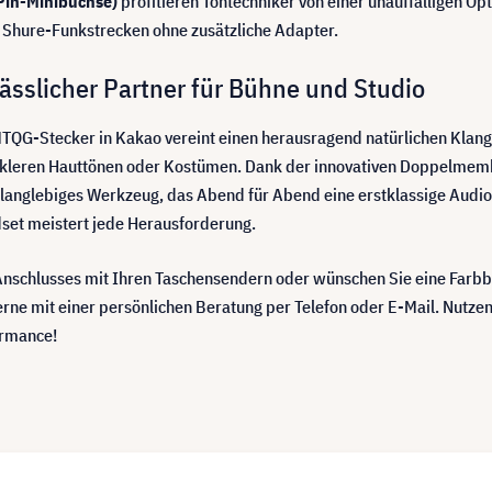
Pin-Minibuchse)
profitieren Tontechniker von einer unauffälligen O
n Shure-Funkstrecken ohne zusätzliche Adapter.
lässlicher Partner für Bühne und Studio
QG-Stecker in Kakao vereint einen herausragend natürlichen Klang
unkleren Hauttönen oder Kostümen. Dank der innovativen Doppelme
 langlebiges Werkzeug, das Abend für Abend eine erstklassige Audioqu
dset meistert jede Herausforderung.
schlusses mit Ihren Taschensendern oder wünschen Sie eine Farbber
erne mit einer persönlichen Beratung per Telefon oder E-Mail. Nutze
ormance!