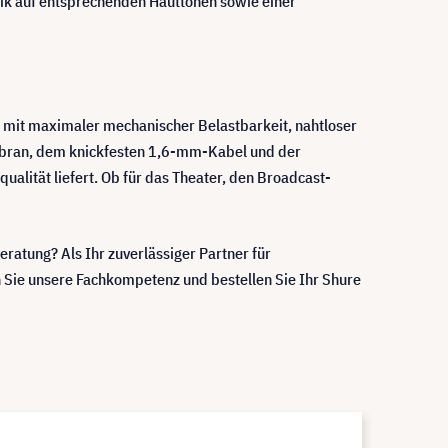
ptik auf entsprechenden Hauttönen sowie einer
 mit maximaler mechanischer Belastbarkeit, nahtloser
mbran, dem knickfesten 1,6-mm-Kabel und der
alität liefert. Ob für das Theater, den Broadcast-
atung? Als Ihr zuverlässiger Partner für
n Sie unsere Fachkompetenz und bestellen Sie Ihr Shure