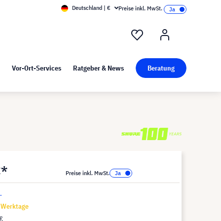
Deutschland | €
Preise inkl. MwSt.
nd Pressekit
Kunst bei visunext
Vor-Ort-Services
Ratgeber & News
Beratung
€*
Preise inkl. MwSt.
.
7 Werktage
€