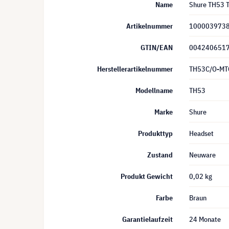
Name
Shure TH53 T
Artikelnummer
100003973
GTIN/EAN
004240651
Herstellerartikelnummer
TH53C/O-M
Modellname
TH53
Marke
Shure
Produkttyp
Headset
Zustand
Neuware
Produkt Gewicht
0,02 kg
Farbe
Braun
Garantielaufzeit
24 Monate