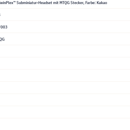
winPlex™ Subminiatur-Headset mit MTQG Stecker, Farbe: Kakao
8
7003
TQG