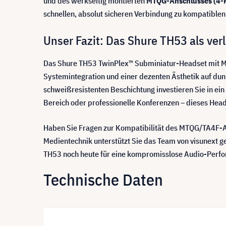
und des werkseitig montierten
MTQG-Anschlusses (4-
schnellen, absolut sicheren Verbindung zu kompatible
Unser Fazit: Das Shure TH53 als ver
Das Shure TH53 TwinPlex™ Subminiatur-Headset mit MT
Systemintegration und einer dezenten Ästhetik auf d
schweißresistenten Beschichtung investieren Sie in ein
Bereich oder professionelle Konferenzen – dieses Hea
Haben Sie Fragen zur Kompatibilität des MTQG/TA4F-An
Medientechnik unterstützt Sie das Team von visunext g
TH53 noch heute für eine kompromisslose Audio-Perf
Technische Daten