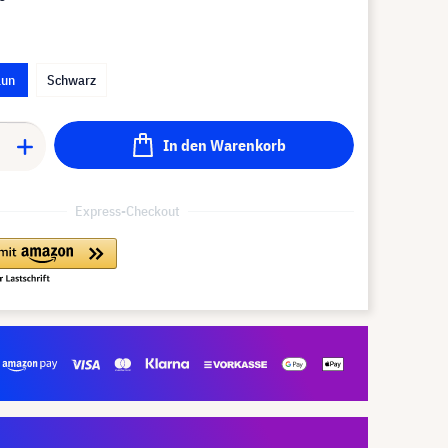
aun
Schwarz
In den Warenkorb
Express-Checkout