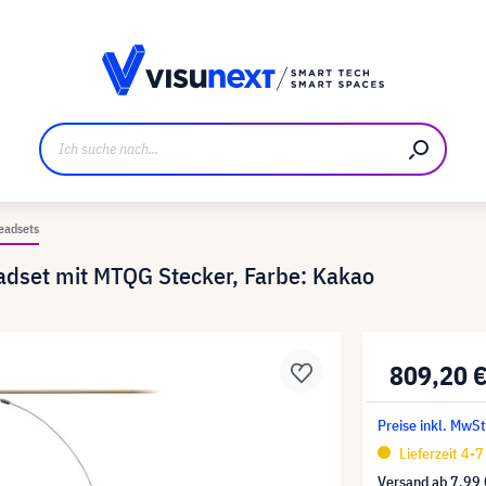
ller
Referenzkunden
Jobs und Karriere
Downloads u
eadsets
dset mit MTQG Stecker, Farbe: Kakao
809,20 
Preise inkl. MwSt
Lieferzeit 4-
Versand ab
7,99 