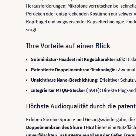
Herausforderungen: Mikrofone verrutschen bei schnell
Perücken oder entsprechenden Kostümen nur schwer ver
Kopfbügel und wegweisender Kapseltechnologie. Finden S
sorgt.
Ihre Vorteile auf einen Blick
Subminiatur-Headset mit Kugelcharakteristik:
Diskr
Patentierte Doppelmembran-Technologie:
Zweimal g
Unsichtbare Nano-Beschichtung:
Effektiver Schutz
Integrierter MTQG-Stecker (TA4F):
Direkte Plug-and-
Höchste Audioqualität durch die pate
Erleben Sie eine Sprach- und Gesangswiedergabe, die 
Doppelmembran des Shure TH53
bietet eine Nutzfläc
unverfälschten, naturgetreuen Klang der tiefen Freq