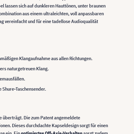
l lassen sich auf dunkleren Hauttönen, unter braunen
mbination aus einem ultraleichten, voll anpassbaren
g vereinfacht und für eine tadellose Audioqualität
chmäßigen Klangaufnahme aus allen Richtungen.
ers naturgetreuen Klang.
temausfällen.
le Shure-Taschensender.
ce überträgt. Die zum Patent angemeldete
fonen. Dieses durchdachte Kapseldesign sorgt für einen
e ein. Ein
optimiertes Off-Axis-Verhalten
sorgt zudem