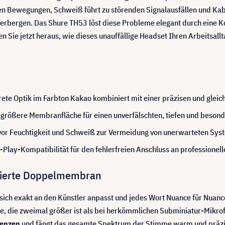
en Bewegungen, Schweiß führt zu störenden Signalausfällen und Kabe
bergen. Das Shure TH53 löst diese Probleme elegant durch eine Ko
ie jetzt heraus, wie dieses unauffällige Headset Ihren Arbeitsallta
ete Optik im Farbton Kakao kombiniert mit einer präzisen und glei
rößere Membranfläche für einen unverfälschten, tiefen und besond
 vor Feuchtigkeit und Schweiß zur Vermeidung von unerwarteten Sys
Play-Kompatibilität für den fehlerfreien Anschluss an professionel
ntierte Doppelmembran
sich exakt an den Künstler anpasst und jedes Wort Nuance für Nuan
he, die zweimal größer ist als bei herkömmlichen Subminiatur-Mikro
uenzen
und fängt das gesamte Spektrum der Stimme warm und präzis