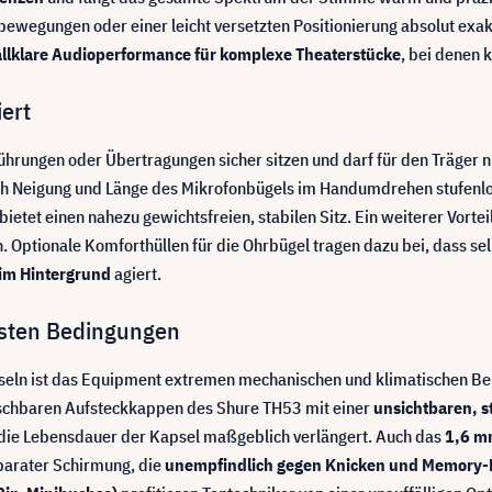
ewegungen oder einer leicht versetzten Positionierung absolut exak
allklare Audioperformance für komplexe Theaterstücke
, bei denen 
iert
ührungen oder Übertragungen sicher sitzen und darf für den Träger 
ch Neigung und Länge des Mikrofonbügels im Handumdrehen stufenlos
etet einen nahezu gewichtsfreien, stabilen Sitz. Ein weiterer Vorteil 
Optionale Komforthüllen für die Ohrbügel tragen dazu bei, dass sel
 im Hintergrund
agiert.
esten Bedingungen
seln ist das Equipment extremen mechanischen und klimatischen Be
auschbaren Aufsteckkappen des Shure TH53 mit einer
unsichtbaren, 
 die Lebensdauer der Kapsel maßgeblich verlängert. Auch das
1,6 m
eparater Schirmung, die
unempfindlich gegen Knicken und Memory-