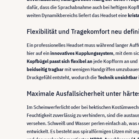
dafür, dass die Sprachabnahme auch bei heftigen Kopfb
weiten Dynamikbereichs liefert das Headset eine
krist
Flexibilität und Tragekomfort neu defin
Ein professionelles Headset muss während langer Auff
hier auf ein
innovatives Kupplungssystem
, mit dem si
Kopfbügel passt sich flexibel an
jede Kopfform an und bi
beidseitig tragbar
mit wenigen Handgriffen umzubauen. 
Druckgefühl entsteht, wodurch die
Technik unsichtbar
Maximale Ausfallsicherheit unter härt
Im Scheinwerferlicht oder bei hektischen Kostümwech
Feuchtigkeit zuverlässig zu verhindern, sind die aust
versehen. Schweiß und Wasser perlen einfach ab, was
entwickelt. Es besteht aus spiralförmigen Litzen mit s