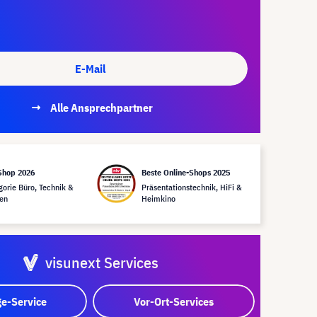
E-Mail
Alle Ansprechpartner
Shop 2026
Beste Online-Shops 2025
gorie Büro, Technik &
Präsentationstechnik, HiFi &
en
Heimkino
visunext Services
e-Service
Vor-Ort-Services