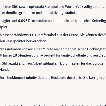
nt den Stift sowie optionale Stempel und Würfel (V2) völlig automati
rer deutlich greifbarer und interaktiver gestaltet.
 reagiert auf 4.096 Druckstufen und bietet ein authentisches Schreib
apier.
chlossene Windows-PCs komfortabel aus der Ferne. Sie können sich
llen Laserpointer hervorheben.
rzes Aufladen von nur einer Minute an der magnetischen Dockingstatio
hält bis zu 10 Stunden durch – perfekt für lange Schultage und ausgi
 Stift exakt an Ihren Arbeitsablauf an. Durch Tasten für das Scroll
 Hand.
rn funktioniert intuitiv über die Rückseite des Stifts. Sie korrigieren
.