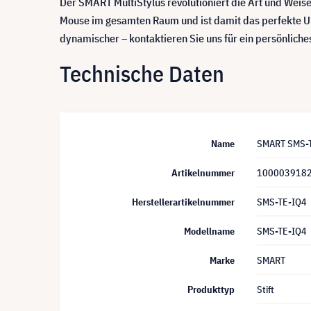
Der SMART MultiStylus revolutioniert die Art und Weise,
Mouse im gesamten Raum und ist damit das perfekte U
dynamischer – kontaktieren Sie uns für ein persönliche
Technische Daten
Name
SMART SMS-TE
Artikelnummer
100003918
Herstellerartikelnummer
SMS-TE-IQ4
Modellname
SMS-TE-IQ4
Marke
SMART
Produkttyp
Stift