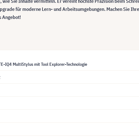
 wie Sie Inhalte vermitteln. Er vereint höchste Präzision beim Schre
pgrade für moderne Lern- und Arbeitsumgebungen. Machen Sie Ihre 
s Angebot!
-IQ4 MultiStylus mit Tool Explorer-Technologie
2