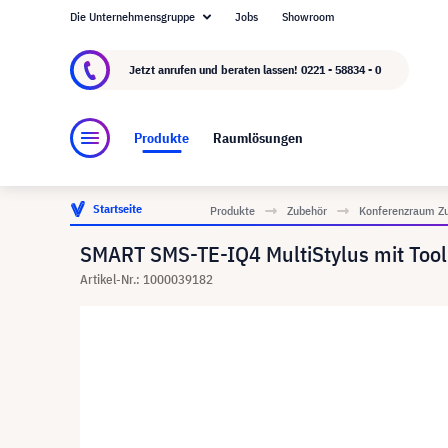
Die Unternehmensgruppe
Jobs
Showroom
Über visunext.de
Die visunext Group
Herste
Jetzt anrufen und beraten lassen!
0221 - 58834 - 0
Produkte
Raumlösungen
Startseite
Produkte
Zubehör
Konferenzraum Z
SMART SMS-TE-IQ4 MultiStylus mit Tool
Artikel-Nr.: 1000039182