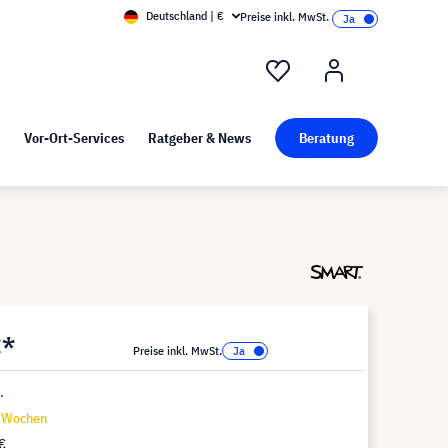
Deutschland | €
Preise inkl. MwSt.
nd Pressekit
Kunst bei visunext
Vor-Ort-Services
Ratgeber & News
Beratung
€*
Preise inkl. MwSt.
.
9 Wochen
€