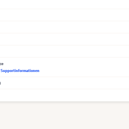
ce
d Supportinformationen
8