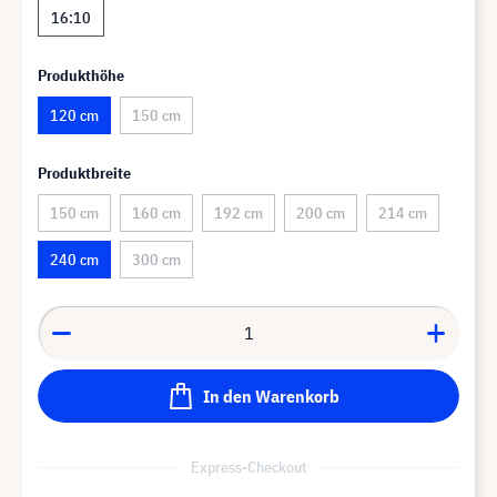
16:10
Produkthöhe
120 cm
150 cm
Produktbreite
150 cm
160 cm
192 cm
200 cm
214 cm
240 cm
300 cm
In den Warenkorb
Express-Checkout