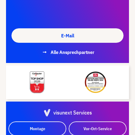
E-Mail
Alle Ansprechpartner
visunext Services
Montage
Vor-Ort-Service