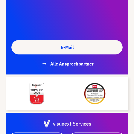
E-Mail
Alle Ansprechpartner
visunext Services