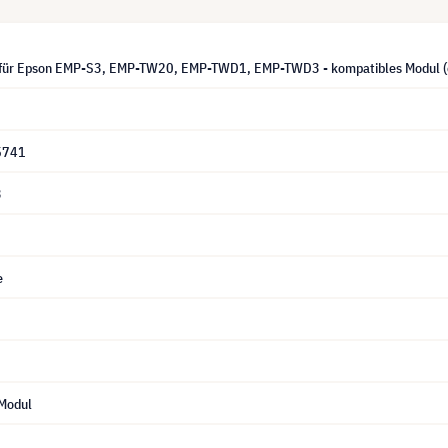
 für Epson EMP-S3, EMP-TW20, EMP-TWD1, EMP-TWD3 - kompatibles Modul (
5741
3
e
Modul