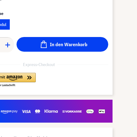
pe
odul
In den Warenkorb
Express-Checkout