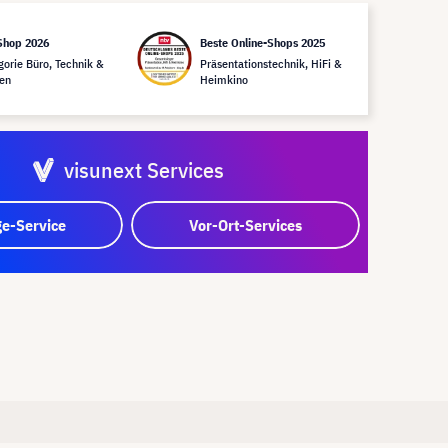
Shop 2026
Beste Online-Shops 2025
gorie Büro, Technik &
Präsentationstechnik, HiFi &
en
Heimkino
visunext Services
e-Service
Vor-Ort-Services