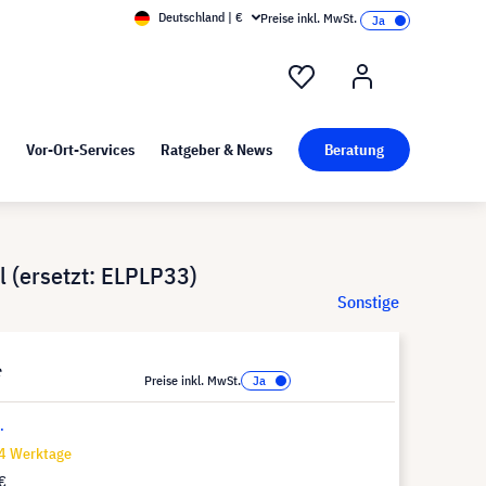
Deutschland | €
Preise inkl. MwSt.
nd Pressekit
Kunst bei visunext
Vor-Ort-Services
Ratgeber & News
Beratung
(ersetzt: ELPLP33)
Sonstige
*
Preise inkl. MwSt.
.
14 Werktage
€