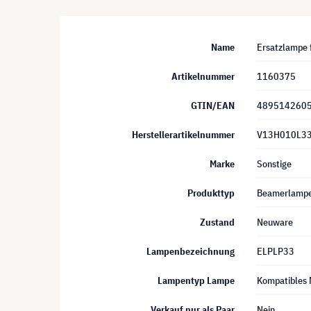
Name
Ersatzlampe
Artikelnummer
1160375
GTIN/EAN
489514260
Herstellerartikelnummer
V13H010L3
Marke
Sonstige
Produkttyp
Beamerlamp
Zustand
Neuware
Lampenbezeichnung
ELPLP33
Lampentyp Lampe
Kompatibles 
Verkauf nur als Paar
Nein