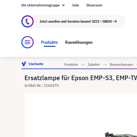
Die Unternehmensgruppe
Jobs
Showroom
Über visunext.de
Die visunext Group
Herste
Jetzt anrufen und beraten lassen!
0221 - 58834 - 0
Produkte
Raumlösungen
Startseite
Produkte
Zubehör
Beamerlampen
Ersatzlampe für Epson EMP-S3, EMP-T
Artikel-Nr.: 1160375