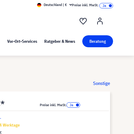
Deutschland | €
Preise inkl. MwSt.
nd Pressekit
Kunst bei visunext
Vor-Ort-Services
Ratgeber & News
Beratung
Sonstige
€*
Preise inkl. MwSt.
.
14 Werktage
€