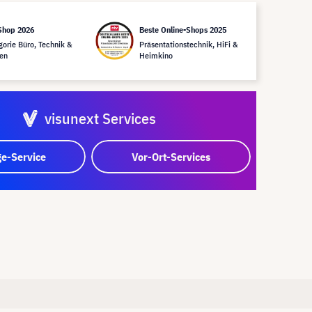
Shop 2026
Beste Online-Shops 2025
gorie Büro, Technik &
Präsentationstechnik, HiFi &
en
Heimkino
visunext Services
e-Service
Vor-Ort-Services