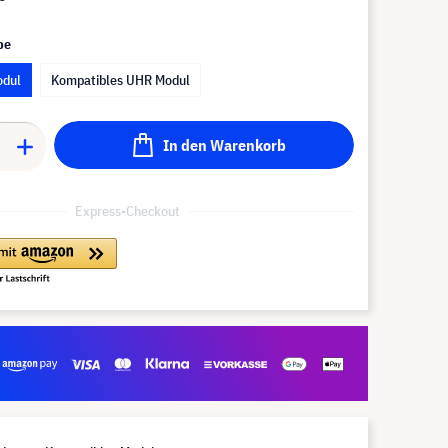
pe
odul
Kompatibles UHR Modul
In den Warenkorb
Express-Checkout