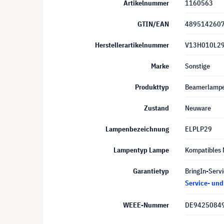
Artikelnummer
1160563
GTIN/EAN
489514260
Herstellerartikelnummer
V13H010L2
Marke
Sonstige
Produkttyp
Beamerlamp
Zustand
Neuware
Lampenbezeichnung
ELPLP29
Lampentyp Lampe
Kompatibles 
Garantietyp
BringIn-Servi
Service- un
WEEE-Nummer
DE9425084