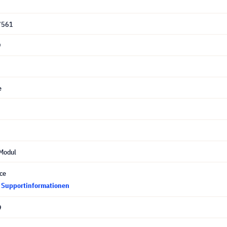
7561
9
e
Modul
ce
d Supportinformationen
9