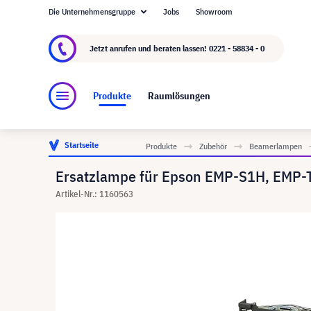
Die Unternehmensgruppe
Jobs
Showroom
Über visunext.de
Die visunext Group
Herste
Jetzt anrufen und beraten lassen!
0221 - 58834 - 0
Produkte
Raumlösungen
Startseite
Produkte
Zubehör
Beamerlampen
Ersatzlampe für Epson EMP-S1H, EMP-T
Artikel-Nr.: 1160563