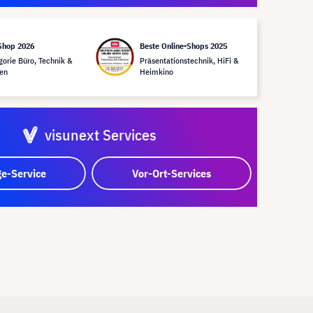
Shop 2026
Beste Online-Shops 2025
gorie Büro, Technik &
Präsentationstechnik, HiFi &
en
Heimkino
visunext Services
e-Service
Vor-Ort-Services