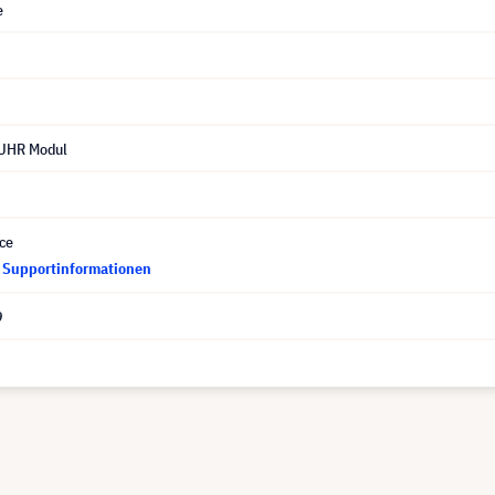
e
 UHR Modul
ce
d Supportinformationen
9