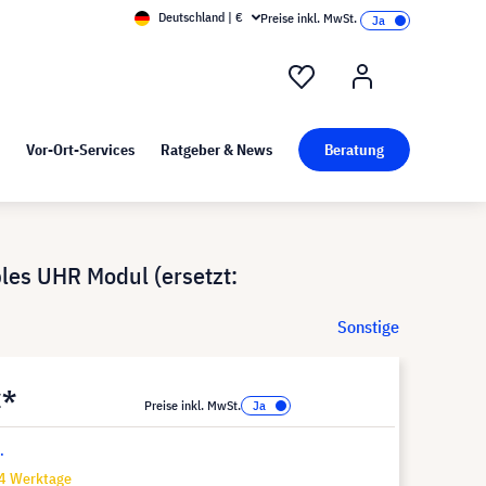
Deutschland | €
Preise inkl. MwSt.
nd Pressekit
Kunst bei visunext
Vor-Ort-Services
Ratgeber & News
Beratung
es UHR Modul (ersetzt:
Sonstige
€*
Preise inkl. MwSt.
.
14 Werktage