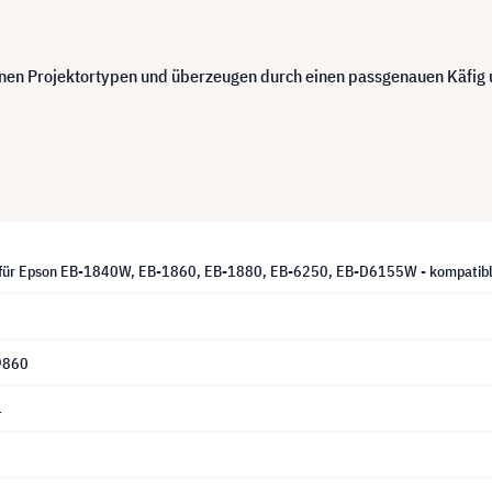
n Projektortypen und überzeugen durch einen passgenauen Käfig u
für Epson EB-1840W, EB-1860, EB-1880, EB-6250, EB-D6155W - kompatible
9860
4