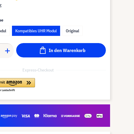
€
pe
odul
Kompatibles UHR Modul
Original
In den Warenkorb
Express-Checkout