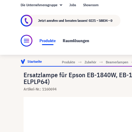
Die Unternehmensgruppe
Jobs
Showroom
Über visunext.de
Die visunext Group
Herste
Jetzt anrufen und beraten lassen!
0221 - 58834 - 0
Produkte
Raumlösungen
Startseite
Produkte
Zubehör
Beamerlampen
Ersatzlampe für Epson EB-1840W, EB-1
ELPLP64)
Artikel-Nr.: 1160694