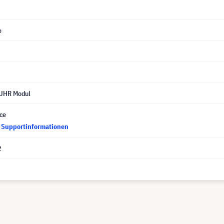
e
 UHR Modul
ce
d Supportinformationen
2