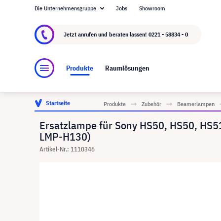
Die Unternehmensgruppe
Jobs
Showroom
Über visunext.de
Die visunext Group
Herste
Jetzt anrufen und beraten lassen!
0221 - 58834 - 0
Produkte
Raumlösungen
Startseite
Produkte
Zubehör
Beamerlampen
Ersatzlampe für Sony HS50, HS50, HS5
LMP-H130)
Artikel-Nr.: 1110346