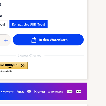
€
pe
odul
Kompatibles UHR Modul
In den Warenkorb
Express-Checkout