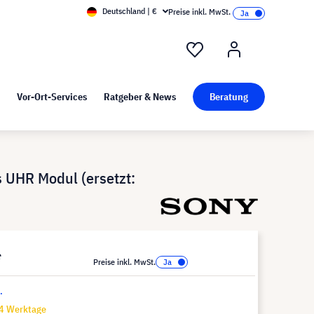
Deutschland | €
Preise inkl. MwSt.
nd Pressekit
Kunst bei visunext
Vor-Ort-Services
Ratgeber & News
Beratung
 UHR Modul (ersetzt:
*
Preise inkl. MwSt.
.
14 Werktage