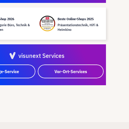
Shop 2026
Beste Online-Shops 2025
gorie Büro, Technik &
Präsentationstechnik, HiFi &
en
Heimkino
visunext Services
e-Service
Vor-Ort-Services