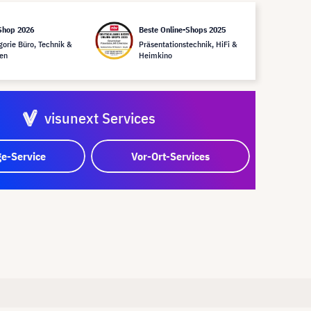
Shop 2026
Beste Online-Shops 2025
gorie Büro, Technik &
Präsentationstechnik, HiFi &
en
Heimkino
visunext Services
e-Service
Vor-Ort-Services