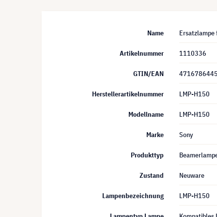
Name
Ersatzlampe 
Artikelnummer
1110336
GTIN/EAN
471678644
Herstellerartikelnummer
LMP-H150
Modellname
LMP-H150
Marke
Sony
Produkttyp
Beamerlamp
Zustand
Neuware
Lampenbezeichnung
LMP-H150
Lampentyp Lampe
Kompatibles