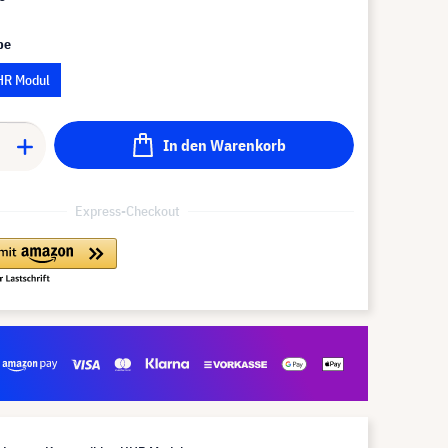
pe
HR Modul
In den Warenkorb
Express-Checkout