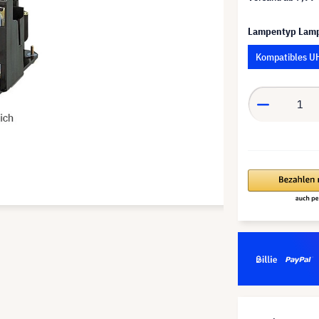
Lampentyp Lam
Kompatibles U