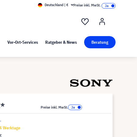
Deutschland | €
Preise inkl. MwSt.
nd Pressekit
Kunst bei visunext
Vor-Ort-Services
Ratgeber & News
Beratung
€*
Preise inkl. MwSt.
.
14 Werktage
€