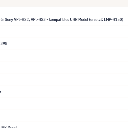
für Sony VPL-HS2, VPL-HS3 - kompatibles UHR Modul (ersetzt: LMP-H150)
5398
e
 UHR Modul