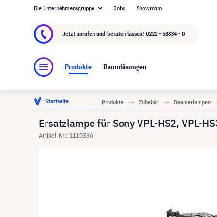
Die Unternehmensgruppe
Jobs
Showroom
Über visunext.de
Die visunext Group
Herste
Jetzt anrufen und beraten lassen!
0221 - 58834 - 0
Produkte
Raumlösungen
Startseite
Produkte
Zubehör
Beamerlampen
Ersatzlampe für Sony VPL-HS2, VPL-HS
Artikel-Nr.: 1110336