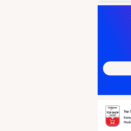
Top 
Kate
Medi