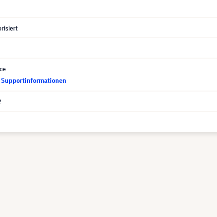
risiert
ce
d Supportinformationen
2