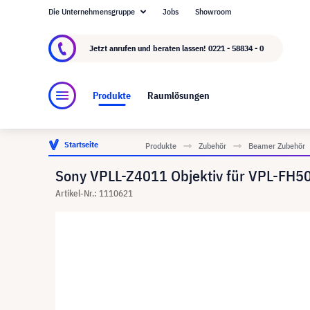
Die Unternehmensgruppe
Jobs
Showroom
Über visunext.de
Die visunext Group
Herste
Jetzt anrufen und beraten lassen!
0221 - 58834 - 0
Produkte
Raumlösungen
Startseite
Produkte
Zubehör
Beamer Zubehör
Sony VPLL-Z4011 Objektiv für VPL-FH5
Artikel-Nr.: 1110621