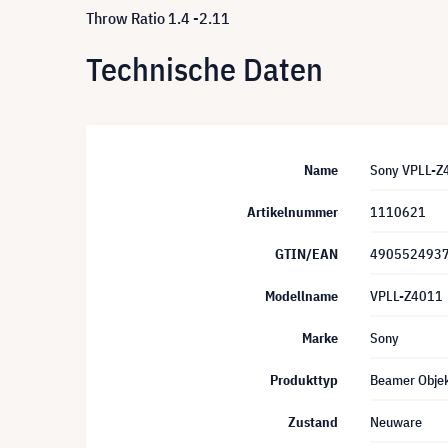
Throw Ratio 1.4 -2.11
Technische Daten
Name
Sony VPLL-Z4
Artikelnummer
1110621
GTIN/EAN
490552493
Modellname
VPLL-Z4011
Marke
Sony
Produkttyp
Beamer Objek
Zustand
Neuware