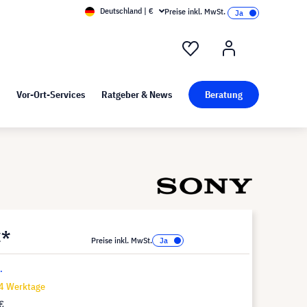
Deutschland | €
Preise inkl. MwSt.
nd Pressekit
Kunst bei visunext
Vor-Ort-Services
Ratgeber & News
Beratung
€*
Preise inkl. MwSt.
.
14 Werktage
€