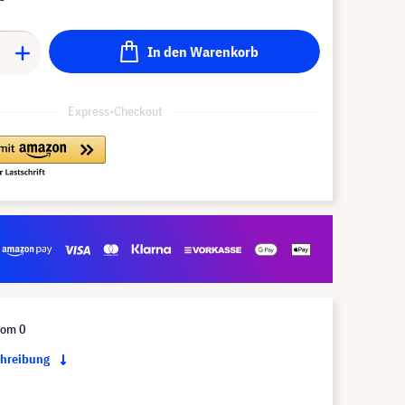
In den Warenkorb
Express-Checkout
oom 0
chreibung