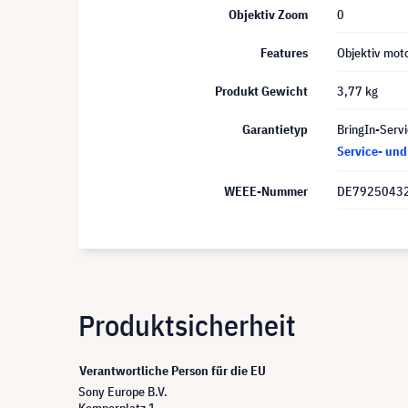
Objektiv Zoom
0
Features
Objektiv moto
Produkt Gewicht
3,77 kg
Garantietyp
BringIn-Servi
Service- un
WEEE-Nummer
DE7925043
Produktsicherheit
Verantwortliche Person für die EU
Sony Europe B.V.
Kemperplatz 1