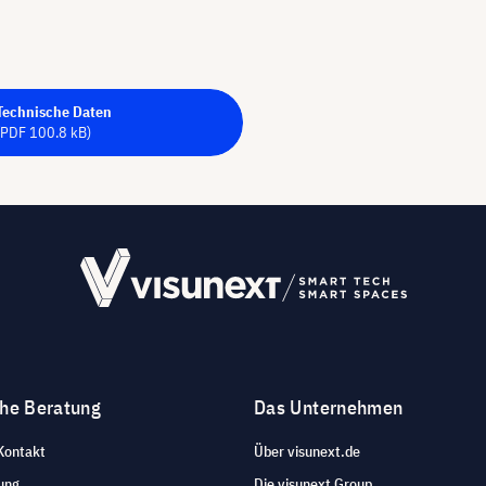
Technische Daten
(PDF 100.8 kB)
che Beratung
Das Unternehmen
Kontakt
Über visunext.de
ung
Die visunext Group