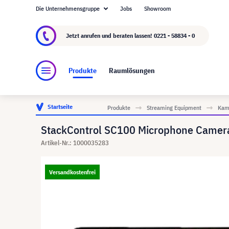
Die Unternehmensgruppe
Jobs
Showroom
Über visunext.de
Die visunext Group
Herste
Jetzt anrufen und beraten lassen!
0221 - 58834 - 0
Produkte
Raumlösungen
Startseite
Produkte
Streaming Equipment
Kam
StackControl SC100 Microphone Camera 
Artikel-Nr.: 1000035283
Versandkostenfrei