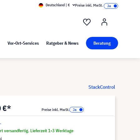
Deutschland | €
Preise inkl. MwSt.
nd Pressekit
Kunst bei visunext
Vor-Ort-Services
Ratgeber & News
Beratung
StackControl
0 €*
Preise inkl. MwSt.
.
t versandfertig. Lieferzeit 1-3 Werktage
i