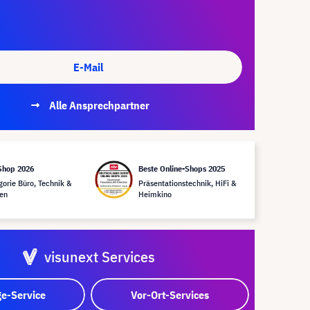
E-Mail
Alle Ansprechpartner
Shop 2026
Beste Online-Shops 2025
gorie Büro, Technik &
Präsentationstechnik, HiFi &
en
Heimkino
visunext Services
e-Service
Vor-Ort-Services