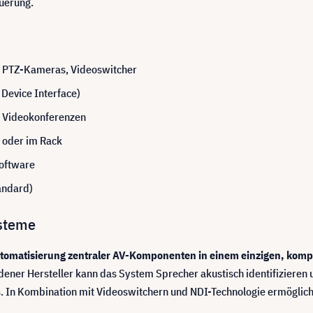
euerung.
8 PTZ-Kameras, Videoswitcher
Device Interface)
r Videokonferenzen
e oder im Rack
Software
andard)
ysteme
utomatisierung zentraler AV-Komponenten in einem einzigen, komp
ner Hersteller kann das System Sprecher akustisch identifizieren u
. In Kombination mit Videoswitchern und NDI-Technologie ermöglic