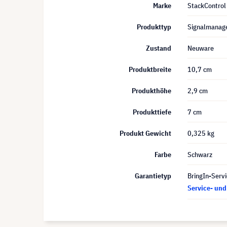
Marke
StackControl
Produkttyp
Signalmanag
Zustand
Neuware
Produktbreite
10,7 cm
Produkthöhe
2,9 cm
Produkttiefe
7 cm
Produkt Gewicht
0,325 kg
Farbe
Schwarz
Garantietyp
BringIn-Servi
Service- un