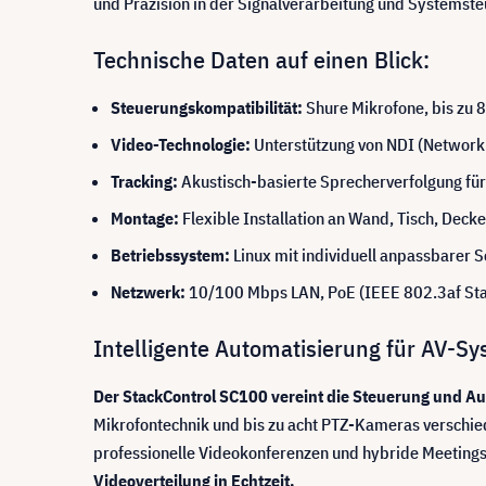
und Präzision in der Signalverarbeitung und Systemst
Technische Daten auf einen Blick:
Steuerungskompatibilität:
Shure Mikrofone, bis zu 
Video-Technologie:
Unterstützung von NDI (Network 
Tracking:
Akustisch-basierte Sprecherverfolgung fü
Montage:
Flexible Installation an Wand, Tisch, Deck
Betriebssystem:
Linux mit individuell anpassbarer 
Netzwerk:
10/100 Mbps LAN, PoE (IEEE 802.3af St
Intelligente Automatisierung für AV-S
Der StackControl SC100 vereint die Steuerung und A
Mikrofontechnik und bis zu acht PTZ-Kameras verschiede
professionelle Videokonferenzen und hybride Meetings
Videoverteilung in Echtzeit.