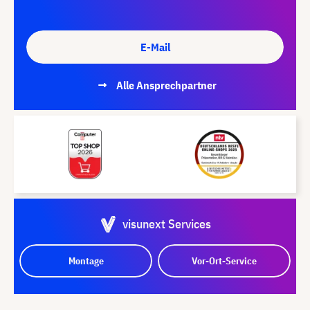
E-Mail
Alle Ansprechpartner
visunext Services
Montage
Vor-Ort-Service