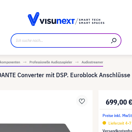
ller
Referenzkunden
Jobs und Karriere
Downloads u
iokomponenten
Professionelle Audiozuspieler
Audiostreamer
ANTE Converter mit DSP. Euroblock Anschlüsse 
699,00 
Preise inkl. MwSt
Lieferzeit 4-
Versandkostenfre