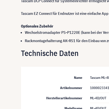
Tascam DCP Connect für Systemeinrichter ermöglicht vol
Tascam EZ Connect für Endnutzer ist eine einfache App 
Optionales Zubehör
Wechselstromadapter PS-P1220E (kann bei der Vers
Rackmontagehalterung AK-RS1 für den Einbau von z
Technische Daten
Name
Tascam ML-4D
Artikelnummer
100002334
Herstellerartikelnummer
ML-4D/OUT
Modellname
ML-4D/OUT