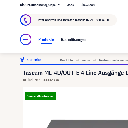
Die Unternehmensgruppe
Jobs
Showroom
Über visunext.de
Die visunext Group
Herste
Jetzt anrufen und beraten lassen!
0221 - 58834 - 0
Produkte
Raumlösungen
Startseite
Produkte
Audio
Professionelle Aud
Tascam ML-4D/OUT-E 4 Line Ausgänge D
Artikel-Nr.: 1000023341
Versandkostenfrei