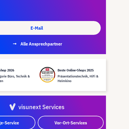
E-Mail
Alle Ansprechpartner
Shop 2026
Beste Online-Shops 2025
gorie Büro, Technik &
Präsentationstechnik, HiFi &
en
Heimkino
visunext Services
e-Service
Vor-Ort-Services