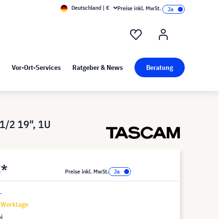
Deutschland | €
Preise inkl. MwSt.
nd Pressekit
Kunst bei visunext
Vor-Ort-Services
Ratgeber & News
Beratung
1/2 19", 1U
€*
Preise inkl. MwSt.
.
7 Werktage
i