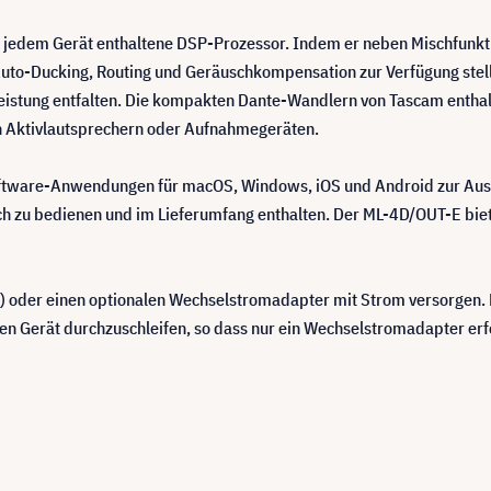
 in jedem Gerät enthaltene DSP-Prozessor. Indem er neben Mischfun
to-Ducking, Routing und Geräuschkompensation zur Verfügung stellt
Leistung entfalten. Die kompakten Dante-Wandlern von Tascam enthalt
n Aktivlautsprechern oder Aufnahmegeräten.
Software-Anwendungen für macOS, Windows, iOS und Android zur Aus
h zu bedienen und im Lieferumfang enthalten. Der ML-4D/OUT-E biet
et) oder einen optionalen Wechselstromadapter mit Strom versorgen.
n Gerät durchzuschleifen, so dass nur ein Wechselstromadapter erfo