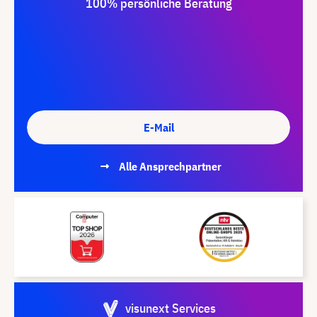
100% persönliche Beratung
E-Mail
Alle Ansprechpartner
visunext Services