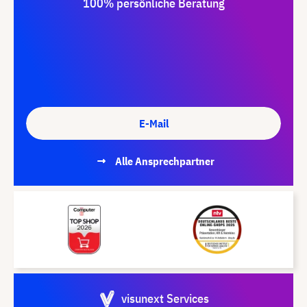
100% persönliche Beratung
E-Mail
Alle Ansprechpartner
visunext Services