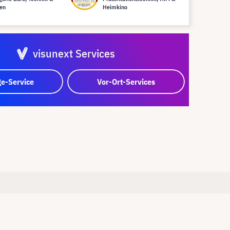
en
Heimkino
visunext Services
e-Service
Vor-Ort-Services