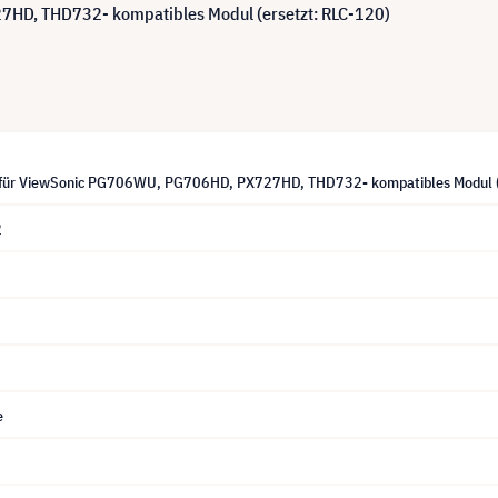
HD, THD732- kompatibles Modul (ersetzt: RLC-120)
 für ViewSonic PG706WU, PG706HD, PX727HD, THD732- kompatibles Modul (
2
e