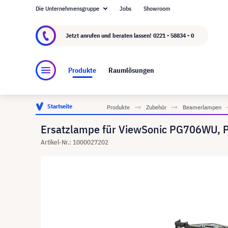
Die Unternehmensgruppe
Jobs
Showroom
Über visunext.de
Die visunext Group
Herste
Jetzt anrufen und beraten lassen!
0221 - 58834 - 0
Produkte
Raumlösungen
Startseite
Produkte
Zubehör
Beamerlampen
Ersatzlampe für ViewSonic PG706WU, 
Artikel-Nr.: 1000027202