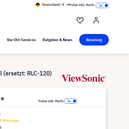
Deutschland | €
Preise inkl. MwSt.
nd Pressekit
Kunst bei visunext
Vor-Ort-Services
Ratgeber & News
Beratung
(ersetzt: RLC-120)
€*
Preise inkl. MwSt.
.
14 Werktage
€