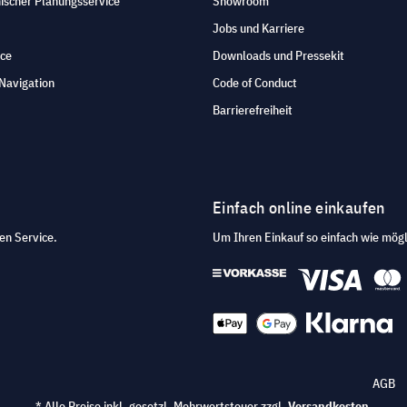
ischer Planungsservice
Showroom
Jobs und Karriere
ice
Downloads und Pressekit
Navigation
Code of Conduct
Barrierefreiheit
Einfach online einkaufen
en Service.
Um Ihren Einkauf so einfach wie mögl
AGB
* Alle Preise inkl. gesetzl. Mehrwertsteuer zzgl.
Versandkosten
.