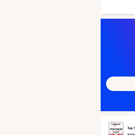
Top 
Kate