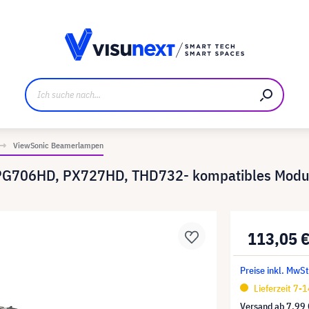
ller
Referenzkunden
Jobs und Karriere
Downloads u
ViewSonic Beamerlampen
PG706HD, PX727HD, THD732- kompatibles Modul 
113,05 
Preise inkl. MwSt
Lieferzeit 7-
Versand ab
7,99 