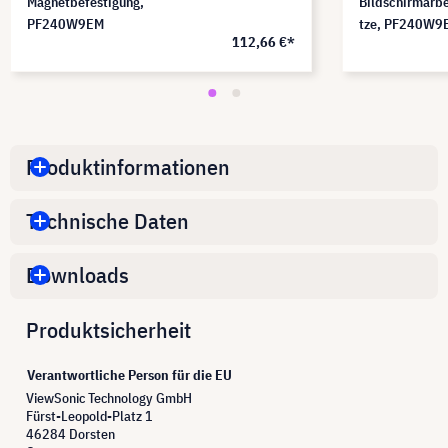
Magnetbefestigung,
Bildschirmarbe
PF240W9EM
tze, PF240W9
112,66 €*
Produktinformationen
Technische Daten
Downloads
Produktsicherheit
Verantwortliche Person für die EU
ViewSonic Technology GmbH
Fürst-Leopold-Platz 1
46284 Dorsten