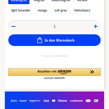
light lavender
mango
soft grey
tiefschwarz
In den Warenkorb
Express-Checkout