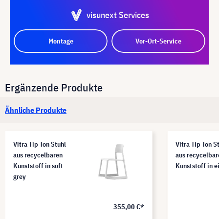
visunext Services
Montage
Vor-Ort-Service
Ergänzende Produkte
Ähnliche Produkte
Vitra Tip Ton Stuhl
Vitra Tip Ton S
aus recycelbaren
aus recycelbar
Kunststoff in soft
Kunststoff in e
grey
355,00 €*