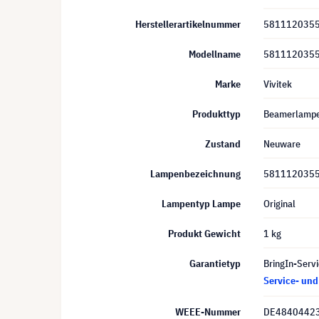
Herstellerartikelnummer
5811120355
Modellname
5811120355
Marke
Vivitek
Produkttyp
Beamerlamp
Zustand
Neuware
Lampenbezeichnung
5811120355
Lampentyp Lampe
Original
Produkt Gewicht
1 kg
Garantietyp
BringIn-Servi
Service- un
WEEE-Nummer
DE4840442