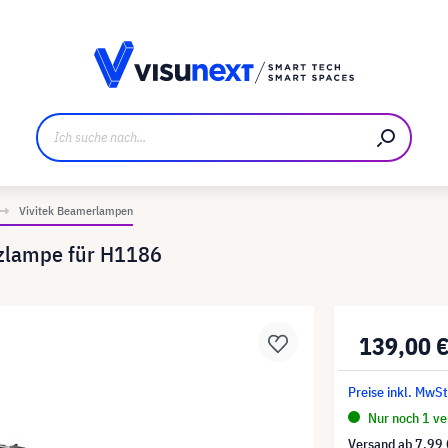
ller
Referenzkunden
Jobs und Karriere
Downloads u
Vivitek Beamerlampen
tzlampe für H1186
139,00 
Preise inkl. MwSt
Nur noch 1 ver
Versand ab
7,99 