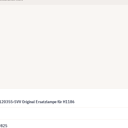
120355-SVV Original Ersatzlampe für H1186
9825