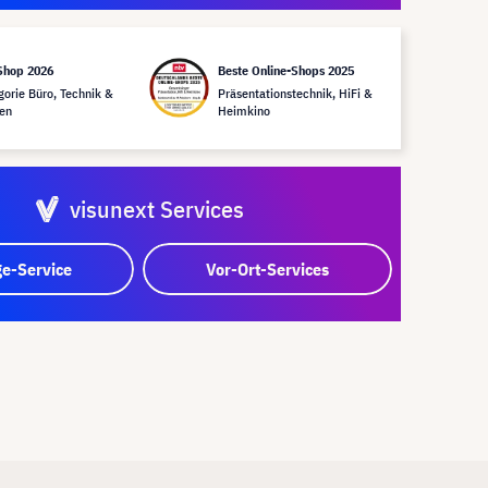
Shop 2026
Beste Online-Shops 2025
gorie Büro, Technik &
Präsentationstechnik, HiFi &
en
Heimkino
visunext Services
e-Service
Vor-Ort-Services