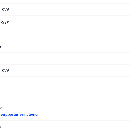
-SVV
-SVV
e
-SVV
ce
d Supportinformationen
3