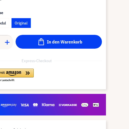
pe
odul
Original
In den Warenkorb
Express-Checkout