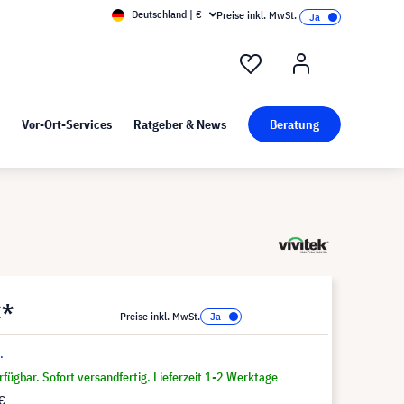
Deutschland | €
Preise inkl. MwSt.
nd Pressekit
Kunst bei visunext
Vor-Ort-Services
Ratgeber & News
Beratung
€*
Preise inkl. MwSt.
.
fügbar. Sofort versandfertig. Lieferzeit 1-2 Werktage
€