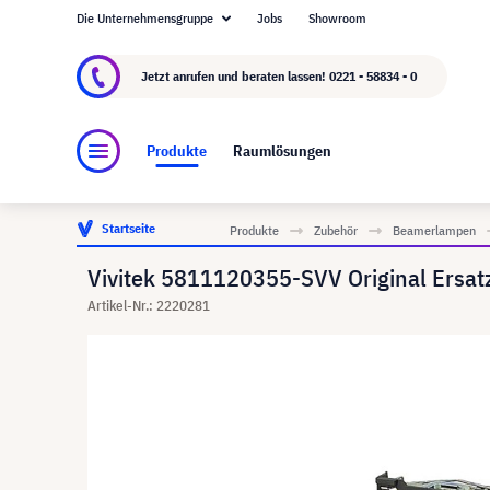
Die Unternehmensgruppe
Jobs
Showroom
Über visunext.de
Die visunext Group
Herste
Jetzt anrufen und beraten lassen!
0221 - 58834 - 0
Produkte
Raumlösungen
Startseite
Produkte
Zubehör
Beamerlampen
Vivitek 5811120355-SVV Original Ersa
Artikel-Nr.: 2220281