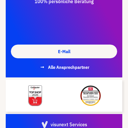
100% persönliche Beratung
E-Mail
Alle Ansprechpartner
visunext Services