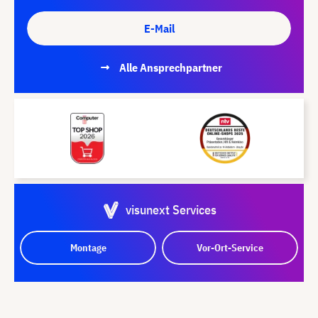
E-Mail
Alle Ansprechpartner
visunext Services
Montage
Vor-Ort-Service