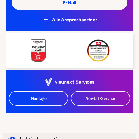
E-Mail
Alle Ansprechpartner
visunext Services
Montage
Vor-Ort-Service