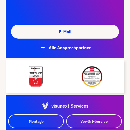
E-Mail
Alle Ansprechpartner
visunext Services
Montage
Vor-Ort-Service