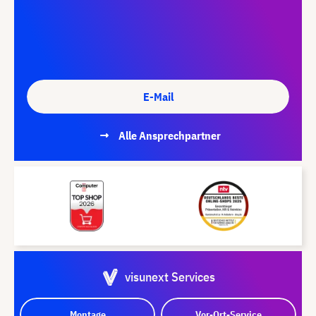
E-Mail
Alle Ansprechpartner
visunext Services
Montage
Vor-Ort-Service