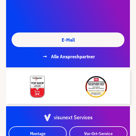
E-Mail
Alle Ansprechpartner
visunext Services
Montage
Vor-Ort-Service