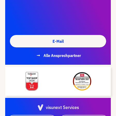
E-Mail
Alle Ansprechpartner
visunext Services