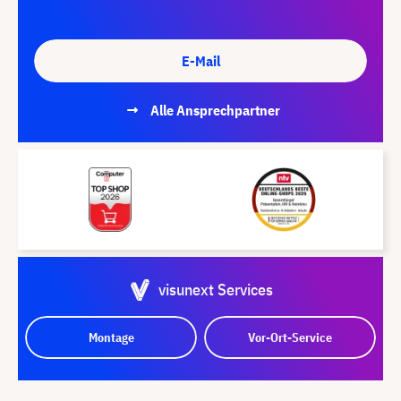
E-Mail
Alle Ansprechpartner
visunext Services
Montage
Vor-Ort-Service