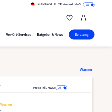
Deutschland | €
Preise inkl. MwSt.
nd Pressekit
Kunst bei visunext
Vor-Ort-Services
Ratgeber & News
Beratung
Wacom
*
Preise inkl. MwSt.
.
9 Wochen
€