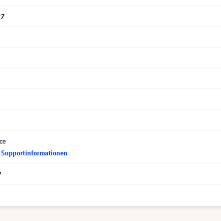
2Z
ce
d Supportinformationen
7