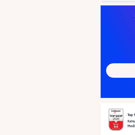
Top 
Kate
Medi