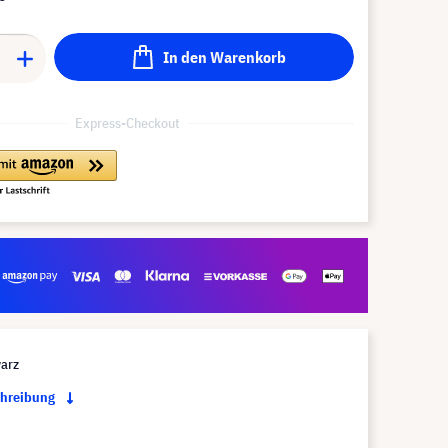
In den Warenkorb
Express-Checkout
arz
chreibung