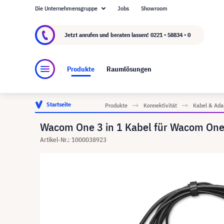
Die Unternehmensgruppe
Jobs
Showroom
Über visunext.de
Die visunext Group
Herste
Jetzt anrufen und beraten lassen!
0221 - 58834 - 0
Produkte
Raumlösungen
Startseite
Produkte
Konnektivität
Kabel & Ada
Wacom One 3 in 1 Kabel für Wacom On
Artikel-Nr.: 1000038923